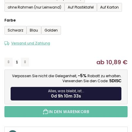
ohne Rahmen (nur Leinwand)
Auf Plastiktafel
Auf Karton
Farbe
Schwarz
Blau
Golden
Versand und Zahlung
ab
10,89 €
Ve
-5%
Verpassen Sie nicht die Gelegenheit,
Rabatt zu erhalten.
Verwenden Sie den Code:
5DISC
Alles, was bleibt, ist...
0d 9h 10m 32s
IN DEN WARENKORB