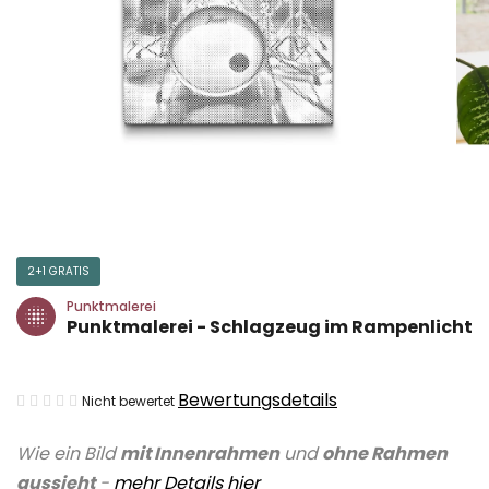
2+1 GRATIS
Punktmalerei
Punktmalerei - Schlagzeug im Rampenlicht
Die
Bewertungsdetails
Nicht bewertet
durchschnittliche
Wie ein Bild
mit Innenrahmen
und
ohne Rahmen
Produktbewertung
aussieht
-
mehr Details
hier
ist