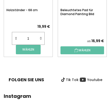
Holzständer - 68 cm
Beleuchtetes Pad für
Diamond Painting Bild
19,99 €
16,99 €
ab
WÄHLEN
WÄHLEN
F
U
SS
FOLGEN SIE UNS
Tik Tok
Youtube
Z
E
I
Instagram
L
E