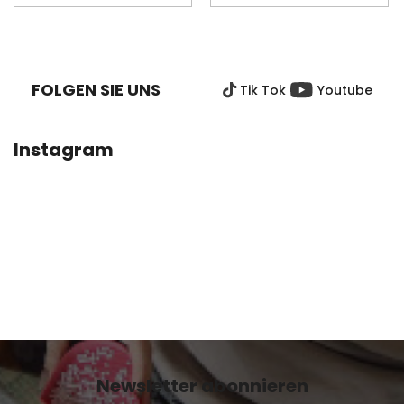
F
U
SS
FOLGEN SIE UNS
Tik Tok
Youtube
Z
E
I
Instagram
L
E
Newsletter abonnieren