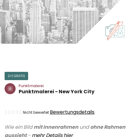
2+1 GRATIS
Punktmalerei
Punktmalerei - New York City
Die
Bewertungsdetails
Nicht bewertet
durchschnittliche
Wie ein Bild
mit Innenrahmen
und
ohne Rahmen
Produktbewertung
aussieht
-
mehr Details
hier
ist