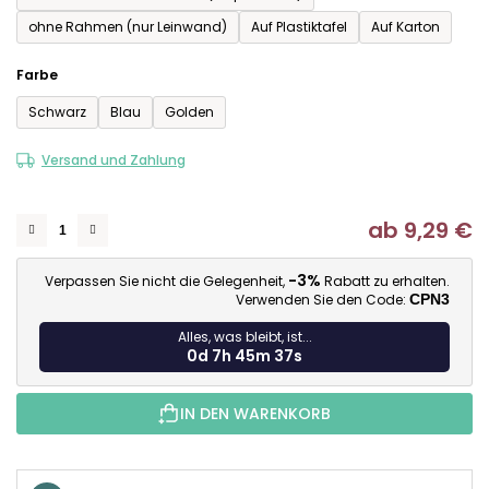
ohne Rahmen (nur Leinwand)
Auf Plastiktafel
Auf Karton
Farbe
Schwarz
Blau
Golden
Versand und Zahlung
ab
9,29 €
Ve
-3%
Verpassen Sie nicht die Gelegenheit,
Rabatt zu erhalten.
Verwenden Sie den Code:
CPN3
Alles, was bleibt, ist...
0d 7h 45m 37s
IN DEN WARENKORB