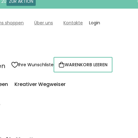
T20
ZUR AKTION
uns shoppen
Über uns
Kontakte
Login
en
Ihre Wunschliste
WARENKORB LEEREN
WARENKORB
een
Kreativer Wegweiser
e