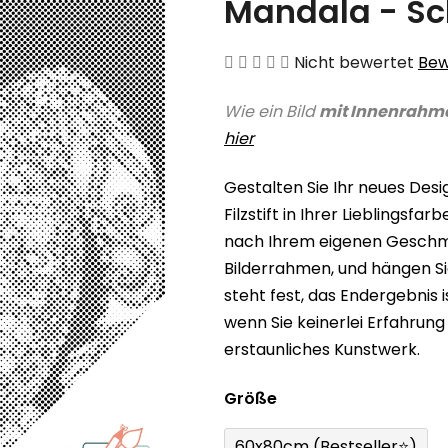
Mandala - Sc
Die
Nicht bewertet
Bew
durchschnittliche
Wie ein Bild
mit Innenrahm
Produktbewertung
hier
ist
0,0
Gestalten Sie Ihr neues Des
von
Filzstift in Ihrer Lieblingsf
5
nach Ihrem eigenen Geschmac
Sternen.
Bilderrahmen, und hängen Sie
steht fest, das Endergebnis 
wenn Sie keinerlei Erfahrung
erstaunliches Kunstwerk.
Größe
60x80cm (Bestseller⭐)