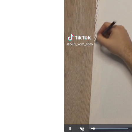
Loaded
:
Unmute