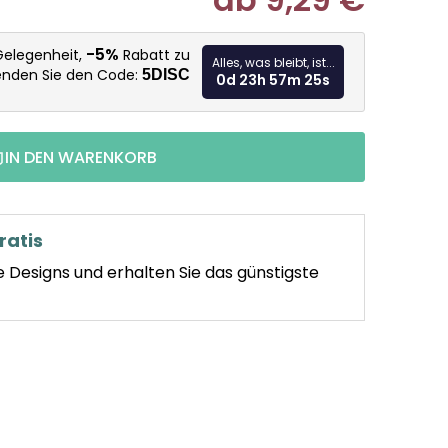
Verkaufspr
-5%
Gelegenheit,
Rabatt zu
Alles, was bleibt, ist...
enden Sie den Code:
5DISC
0d 23h 57m 24s
IN DEN WARENKORB
ratis
e Designs und erhalten Sie das günstigste