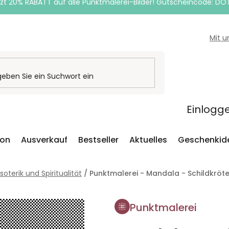
zt 20% RABATT auf alle Punktmalerei-Bilder! Gutscheincode: DO
Mit 
Einlogg
ion
Ausverkauf
Bestseller
Aktuelles
Geschenkid
soterik und Spiritualität
/
Punktmalerei - Mandala - Schildkröt
Punktmalerei