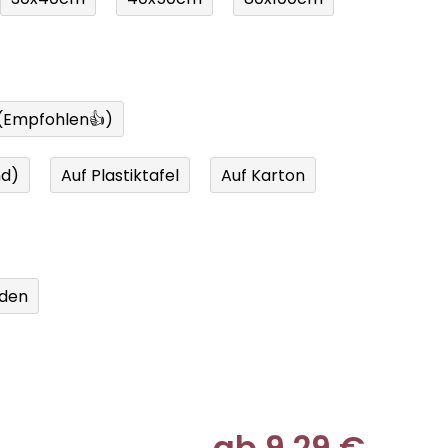
 (Empfohlen👍)
nd)
Auf Plastiktafel
Auf Karton
den
ab
9,29 €