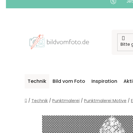
Jet
Zum
Inhalt
springen
Technik
Bild vom Foto
Inspiration
Akt
Startseite
/
Technik
/
Punktmalerei
/
Punktmalerei Motive
/
E