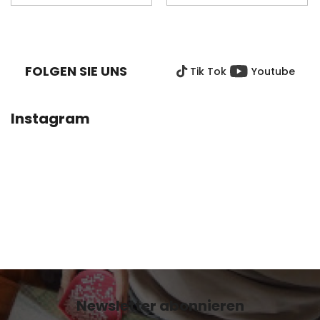
F
U
SS
FOLGEN SIE UNS
Tik Tok
Youtube
Z
E
I
Instagram
L
E
Newsletter abonnieren