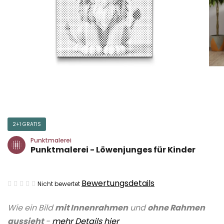
2+1 GRATIS
Punktmalerei
Punktmalerei - Löwenjunges für Kinder
Die
Bewertungsdetails
Nicht bewertet
durchschnittliche
Wie ein Bild
mit Innenrahmen
und
ohne Rahmen
Produktbewertung
aussieht
-
mehr Details
hier
ist