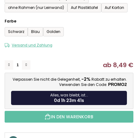
ohne Rahmen (nur Leinwand)
Auf Plastiktafel
Auf Karton
Farbe
Schwarz
Blau
Golden
Versand und Zahlung
ab
8,49 €
Ve
-2%
Verpassen Sie nicht die Gelegenheit,
Rabatt zu erhalten.
Verwenden Sie den Code:
PROMO2
Alles, was bleibt, ist...
0d 1h 23m 40s
IN DEN WARENKORB