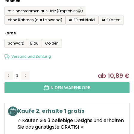
Rahmen
mit Innenrahmen aus Holz (Empfohlen👍)
ohne Rahmen (nur Leinwand)
Auf Plastiktafel
Auf Karton
Farbe
Schwarz
Blau
Golden
Versand und Zahlung
ab
10,89 €
Ve
IN DEN WARENKORB
Kaufe 2, erhalte 1 gratis
⭐ Kaufen Sie 3 beliebige Designs und erhalten
Sie das günstigste GRATIS! ⭐