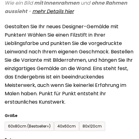
Wie ein Bild
mit Innenrahmen
und
ohne Rahmen
Produktbewertung
aussieht
-
mehr Details
hier
ist
0,0
Gestalten Sie Ihr neues Designer-Gemälde mit
von
Punkten! Wählen Sie einen Filzstift in Ihrer
5
Lieblingsfarbe und punkten Sie die vorgedruckte
Sternen.
Leinwand nach Ihrem eigenen Geschmack. Bestellen
Sie die Variante mit Bilderrahmen, und hängen Sie Ihr
einzigartiges Gemälde an die Wand. Eins steht fest,
das Endergebnis ist ein beeindruckendes
Meisterwerk, auch wenn Sie keinerlei Erfahrung im
Malen haben. Punkt für Punkt entsteht ihr
erstaunliches Kunstwerk.
Größe
60x80cm (Bestseller⭐)
40x60cm
80x120cm