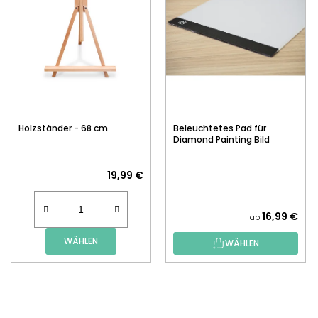
Holzständer - 68 cm
Beleuchtetes Pad für
Diamond Painting Bild
19,99 €
16,99 €
ab
WÄHLEN
WÄHLEN
F
U
SS