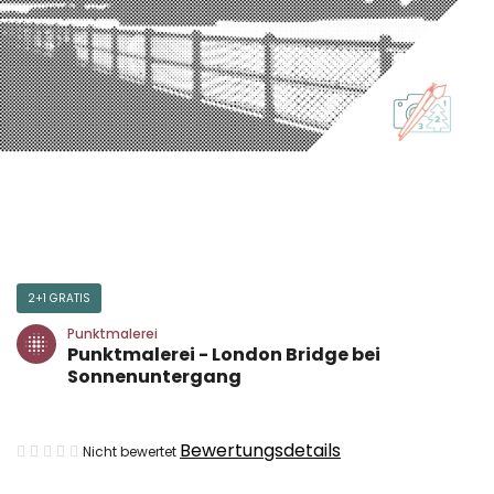
2+1 GRATIS
Punktmalerei
Punktmalerei - London Bridge bei
Sonnenuntergang
Die
Bewertungsdetails
Nicht bewertet
durchschnittliche