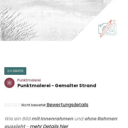
2+1 GRATIS
Punktmalerei
Punktmalerei - Gemalter Strand
Die
Bewertungsdetails
Nicht bewertet
durchschnittliche
Wie ein Bild
mit Innenrahmen
und
ohne Rahmen
Produktbewertung
aussieht
-
mehr Details
hier
ist