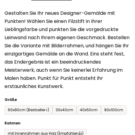
0,0
Gestalten Sie Ihr neues Designer-Gemälde mit
von
Punkten! Wählen Sie einen Filzstift in Ihrer
5
Lieblingsfarbe und punkten Sie die vorgedruckte
Sternen.
Leinwand nach Ihrem eigenen Geschmack. Bestellen
Sie die Variante mit Bilderrahmen, und hängen Sie Ihr
einzigartiges Gemälde an die Wand. Eins steht fest,
das Endergebnis ist ein beeindruckendes
Meisterwerk, auch wenn Sie keinerlei Erfahrung im
Malen haben. Punkt für Punkt entsteht ihr
erstaunliches Kunstwerk.
Größe
60x80cm (Bestseller⭐)
30x40cm
40x50cm
80x100cm
Rahmen
mit Innenrahmen aus Holz (Empfohlen👍)