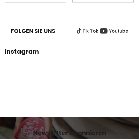
F
U
SS
FOLGEN SIE UNS
Tik Tok
Youtube
Z
E
I
Instagram
L
E
Newsletter abonnieren