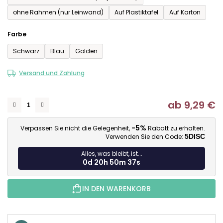
ohne Rahmen (nur Leinwand)
Auf Plastiktafel
Auf Karton
Farbe
Schwarz
Blau
Golden
Versand und Zahlung
ab
9,29 €
Ve
-5%
Verpassen Sie nicht die Gelegenheit,
Rabatt zu erhalten.
Verwenden Sie den Code:
5DISC
Alles, was bleibt, ist...
0d 20h 50m 36s
IN DEN WARENKORB