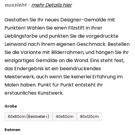
aussieht
-
mehr Details
hier
ist
0,0
Gestalten Sie Ihr neues Designer-Gemälde mit
von
Punkten! Wählen Sie einen Filzstift in Ihrer
5
Lieblingsfarbe und punkten Sie die vorgedruckte
Sternen.
Leinwand nach Ihrem eigenen Geschmack. Bestellen
Sie die Variante mit Bilderrahmen, und hängen Sie Ihr
einzigartiges Gemälde an die Wand. Eins steht fest,
das Endergebnis ist ein beeindruckendes
Meisterwerk, auch wenn Sie keinerlei Erfahrung im
Malen haben. Punkt für Punkt entsteht ihr
erstaunliches Kunstwerk.
Größe
60x80cm (Bestseller⭐)
40x60cm
80x120cm
Rahmen