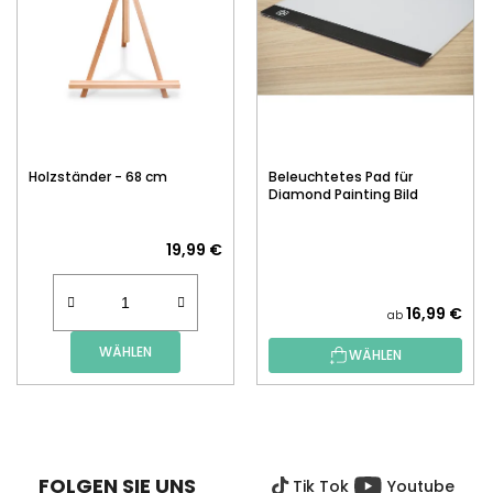
Holzständer - 68 cm
Beleuchtetes Pad für
Diamond Painting Bild
19,99 €
16,99 €
ab
WÄHLEN
WÄHLEN
F
U
SS
FOLGEN SIE UNS
Tik Tok
Youtube
Z