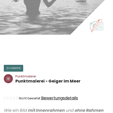
2+1 GRATIS
Punktmalerei
Punktmalerei - Geiger im Meer
Die
Bewertungsdetails
Nicht bewertet
durchschnittliche
Wie ein Bild
mit Innenrahmen
und
ohne Rahmen
Produktbewertung