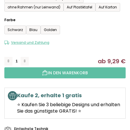
ohne Rahmen (nur Leinwand)
Auf Plastiktafel
Auf Karton
Farbe
Schwarz
Blau
Golden
Versand und Zahlung
ab
9,29 €
Ve
IN DEN WARENKORB
Kaufe 2, erhalte 1 gratis
⭐ Kaufen Sie 3 beliebige Designs und erhalten
Sie das günstigste GRATIS! ⭐
Einfachste Technik