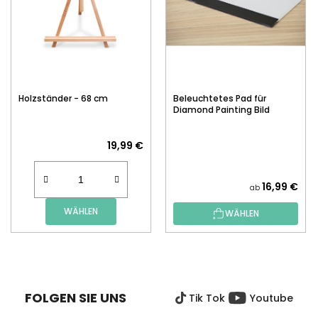
Holzständer - 68 cm
Beleuchtetes Pad für
Diamond Painting Bild
19,99 €
16,99 €
ab
WÄHLEN
WÄHLEN
F
U
SS
FOLGEN SIE UNS
Tik Tok
Youtube
Z