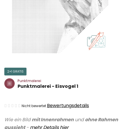
2+1 GRATIS
Punktmalerei
Punktmalerei - Eisvogel 1
Die
Bewertungsdetails
Nicht bewertet
durchschnittliche
Wie ein Bild
mit Innenrahmen
und
ohne Rahmen
Produktbewertung
aussieht
-
mehr Details
hier
ist