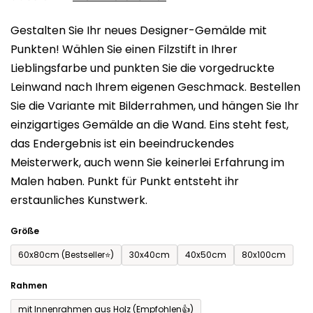
0,0
Gestalten Sie Ihr neues Designer-Gemälde mit
von
Punkten! Wählen Sie einen Filzstift in Ihrer
5
Lieblingsfarbe und punkten Sie die vorgedruckte
Sternen.
Leinwand nach Ihrem eigenen Geschmack. Bestellen
Sie die Variante mit Bilderrahmen, und hängen Sie Ihr
einzigartiges Gemälde an die Wand. Eins steht fest,
das Endergebnis ist ein beeindruckendes
Meisterwerk, auch wenn Sie keinerlei Erfahrung im
Malen haben. Punkt für Punkt entsteht ihr
erstaunliches Kunstwerk.
Größe
60x80cm (Bestseller⭐)
30x40cm
40x50cm
80x100cm
Rahmen
mit Innenrahmen aus Holz (Empfohlen👍)