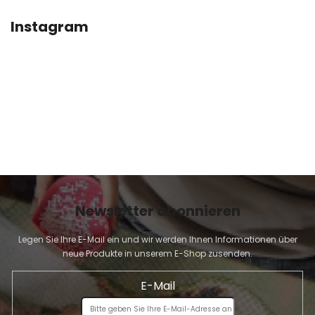
E
I
Instagram
L
E
Newsletter abonnieren
Legen Sie Ihre E-Mail ein und wir werden Ihnen Informationen über
neue Produkte in unserem E-Shop zusenden.
E-Mail