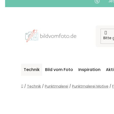
Jet
Zum
Inhalt
springen
Technik
Bild vom Foto
Inspiration
Akt
Startseite
/
Technik
/
Punktmalerei
/
Punktmalerei Motive
/
F