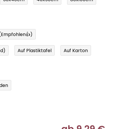
 (Empfohlen👍)
nd)
Auf Plastiktafel
Auf Karton
den
ab
9,29 €