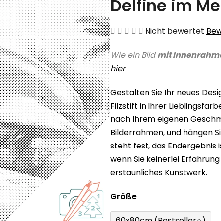
Delfine im Me
Die
Nicht bewertet
Bew
durchschnittliche
Wie ein Bild
mit Innenrahm
Produktbewertung
hier
ist
0,0
Gestalten Sie Ihr neues Des
von
Filzstift in Ihrer Lieblingsf
5
nach Ihrem eigenen Geschmac
Sternen.
Bilderrahmen, und hängen Sie
steht fest, das Endergebnis 
wenn Sie keinerlei Erfahrung
erstaunliches Kunstwerk.
Größe
60x80cm (Bestseller⭐)