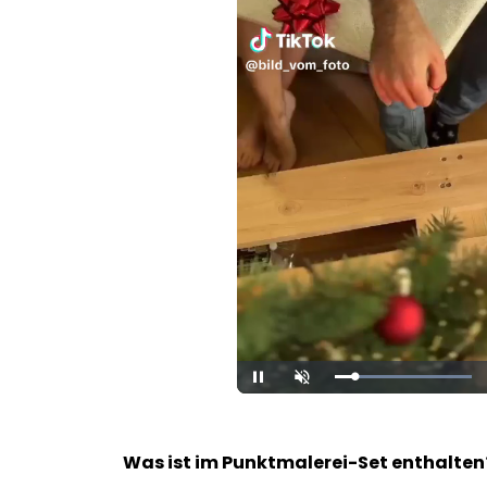
Loaded
:
Unmute
100.00%
Was ist im Punktmalerei-Set enthalte