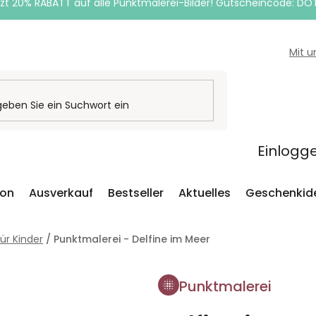
zt 20% RABATT auf alle Punktmalerei-Bilder! Gutscheincode: DO
Mit 
Einlogg
ion
Ausverkauf
Bestseller
Aktuelles
Geschenkid
ür Kinder
/
Punktmalerei - Delfine im Meer
Punktmalerei