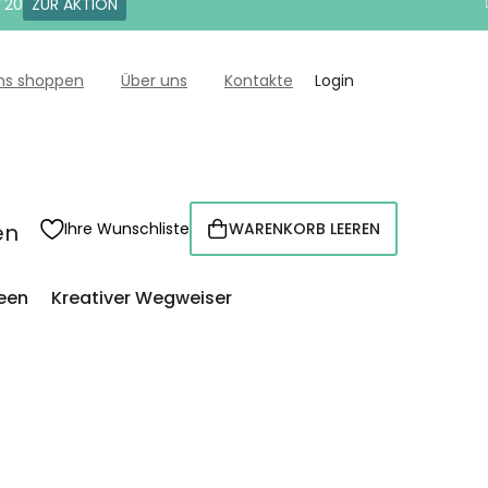
T20
ZUR AKTION
uns shoppen
Über uns
Kontakte
Login
en
Ihre Wunschliste
WARENKORB LEEREN
WARENKORB
een
Kreativer Wegweiser