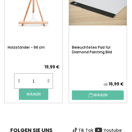
Holzständer - 68 cm
Beleuchtetes Pad für
Diamond Painting Bild
19,99 €
16,99 €
ab
WÄHLEN
WÄHLEN
F
U
SS
FOLGEN SIE UNS
Tik Tok
Youtube
Z