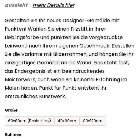
aussieht
-
mehr Details
hier
ist
0,0
Gestalten Sie Ihr neues Designer-Gemälde mit
von
Punkten! Wählen Sie einen Filzstift in Ihrer
5
Lieblingsfarbe und punkten Sie die vorgedruckte
Sternen.
Leinwand nach Ihrem eigenen Geschmack. Bestellen
Sie die Variante mit Bilderrahmen, und hängen Sie Ihr
einzigartiges Gemälde an die Wand. Eins steht fest,
das Endergebnis ist ein beeindruckendes
Meisterwerk, auch wenn Sie keinerlei Erfahrung im
Malen haben. Punkt für Punkt entsteht ihr
erstaunliches Kunstwerk.
Größe
60x80cm (Bestseller⭐)
40x60cm
80x120cm
Rahmen