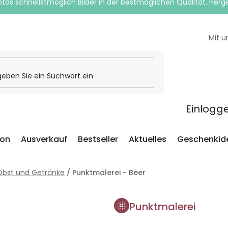
otos schnellstmöglich Bilder in der bestmöglichen Qualität. Herges
Mit 
Einlogg
ion
Ausverkauf
Bestseller
Aktuelles
Geschenkid
Obst und Getränke
/
Punktmalerei - Beer
Punktmalerei