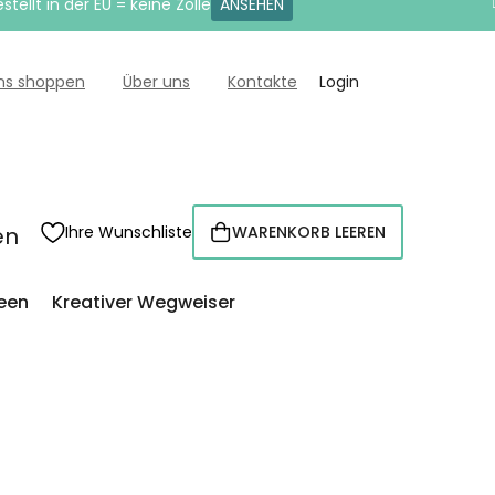
tellt in der EU = keine Zölle
ANSEHEN
uns shoppen
Über uns
Kontakte
Login
en
Ihre Wunschliste
WARENKORB LEEREN
WARENKORB
een
Kreativer Wegweiser