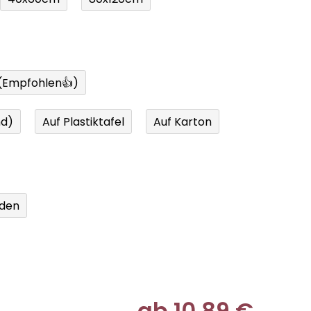
 (Empfohlen👍)
nd)
Auf Plastiktafel
Auf Karton
den
ab
10,89 €