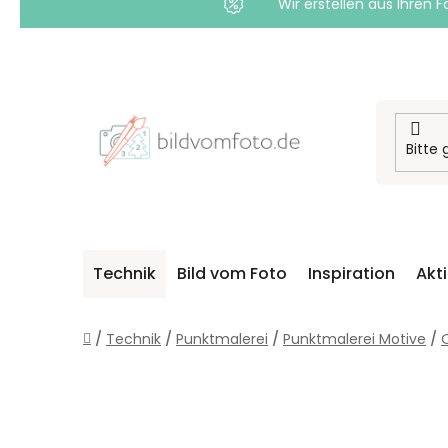
Wir erstellen aus Ihren F
Zum
Inhalt
springen
Technik
Bild vom Foto
Inspiration
Akt
Startseite
/
Technik
/
Punktmalerei
/
Punktmalerei Motive
/