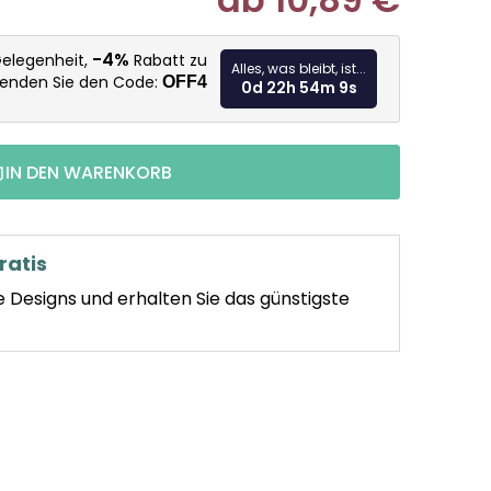
Verkaufspr
-4%
Gelegenheit,
Rabatt zu
Alles, was bleibt, ist...
wenden Sie den Code:
OFF4
0d 22h 54m 8s
IN DEN WARENKORB
ratis
e Designs und erhalten Sie das günstigste