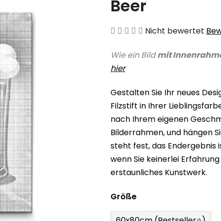
Beer
Die
Nicht bewertet
Bew
durchschnittliche
Wie ein Bild
mit Innenrahm
Produktbewertung
hier
ist
0,0
Gestalten Sie Ihr neues Des
von
Filzstift in Ihrer Lieblingsf
5
nach Ihrem eigenen Geschmac
Sternen.
Bilderrahmen, und hängen Sie
steht fest, das Endergebnis 
wenn Sie keinerlei Erfahrung
erstaunliches Kunstwerk.
Größe
60x80cm (Bestseller⭐)