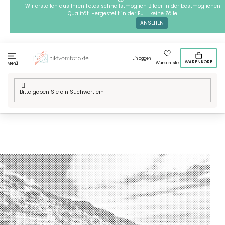
Zum
Wir erstellen aus Ihren Fotos schnellstmöglich Bilder in der bestmöglichen
Qualität. Hergestellt in der EU = keine Zölle
Inhalt
ANSEHEN
springen
Einloggen
WARENKORB
Wunschliste
Menü
Startseite
/
Technik
/
Punktmalerei
/
Punktmalerei Motive
/
Orte in
der Welt
/
Europa
/
Italien
/
Punktmalerei - Amalfiküste,
Italien