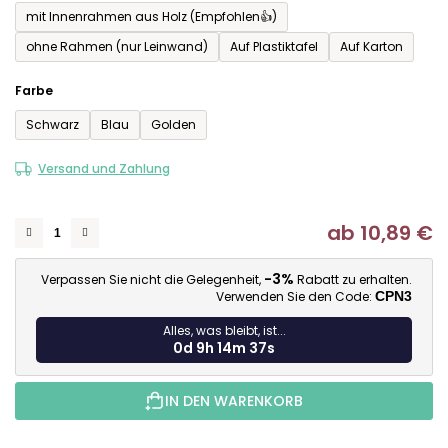
mit Innenrahmen aus Holz (Empfohlen👍)
ohne Rahmen (nur Leinwand)
Auf Plastiktafel
Auf Karton
Farbe
Schwarz
Blau
Golden
Versand und Zahlung
ab
10,89 €
Ve
-3%
Verpassen Sie nicht die Gelegenheit,
Rabatt zu erhalten.
Verwenden Sie den Code:
CPN3
Alles, was bleibt, ist...
0d 9h 14m 36s
IN DEN WARENKORB