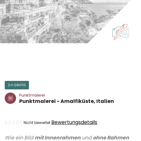
2+1 GRATIS
Punktmalerei
Punktmalerei - Amalfiküste, Italien
Die
Bewertungsdetails
Nicht bewertet
durchschnittliche
Wie ein Bild
mit Innenrahmen
und
ohne Rahmen
Produktbewertung