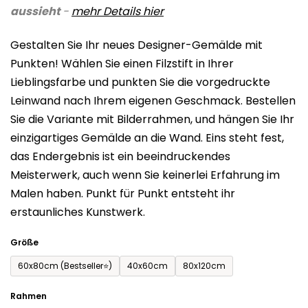
aussieht
-
mehr Details
hier
ist
0,0
Gestalten Sie Ihr neues Designer-Gemälde mit
von
Punkten! Wählen Sie einen Filzstift in Ihrer
5
Lieblingsfarbe und punkten Sie die vorgedruckte
Sternen.
Leinwand nach Ihrem eigenen Geschmack. Bestellen
Sie die Variante mit Bilderrahmen, und hängen Sie Ihr
einzigartiges Gemälde an die Wand. Eins steht fest,
das Endergebnis ist ein beeindruckendes
Meisterwerk, auch wenn Sie keinerlei Erfahrung im
Malen haben. Punkt für Punkt entsteht ihr
erstaunliches Kunstwerk.
Größe
60x80cm (Bestseller⭐)
40x60cm
80x120cm
Rahmen