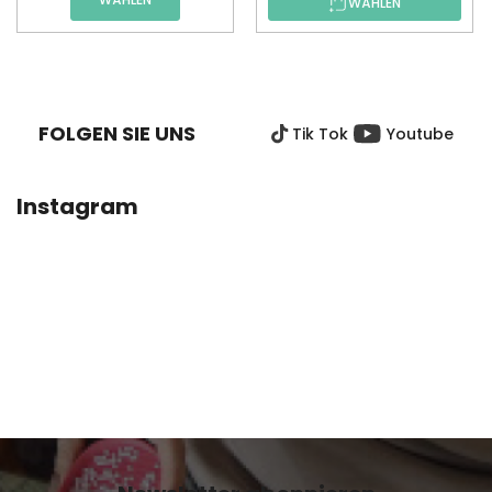
WÄHLEN
F
U
SS
FOLGEN SIE UNS
Tik Tok
Youtube
Z
E
I
Instagram
L
E