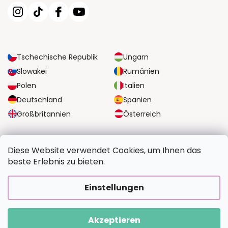
Tschechische Republik
Ungarn
Slowakei
Rumänien
Polen
Italien
Deutschland
Spanien
Großbritannien
Österreich
ZUVERLÄSSIGE TRANSPORTMÖGLICHKEITEN
Diese Website verwendet Cookies, um Ihnen das
beste Erlebnis zu bieten.
SICHERE ZAHLUNGSOPTIONEN
Einstellungen
Akzeptieren
Copyright 2026
BildvomFoto.de
. Alle Rechte vorbehalten.