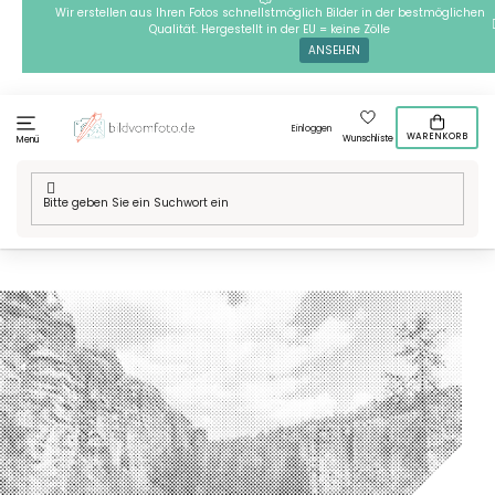
Zum
Wir erstellen aus Ihren Fotos schnellstmöglich Bilder in der bestmöglichen
Qualität. Hergestellt in der EU = keine Zölle
Inhalt
ANSEHEN
springen
Einloggen
WARENKORB
Wunschliste
Menü
Startseite
/
Technik
/
Punktmalerei - Adrspaš-Felsen