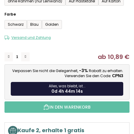
ohne Rahmen (nur Leinwand)
Auf Plastiktafel
Auf Karton
Farbe
Schwarz
Blau
Golden
Versand und Zahlung
ab
10,89 €
Ve
-3%
Verpassen Sie nicht die Gelegenheit,
Rabatt zu erhalten.
Verwenden Sie den Code:
CPN3
Alles, was bleibt, ist...
0d 4h 44m 13s
IN DEN WARENKORB
Kaufe 2, erhalte 1 gratis