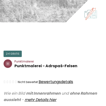
2+1 GRATIS
Punktmalerei
Punktmalerei - Adrspaš-Felsen
Die
Bewertungsdetails
Nicht bewertet
durchschnittliche
Wie ein Bild
mit Innenrahmen
und
ohne Rahmen
Produktbewertung
aussieht
-
mehr Details
hier
ist