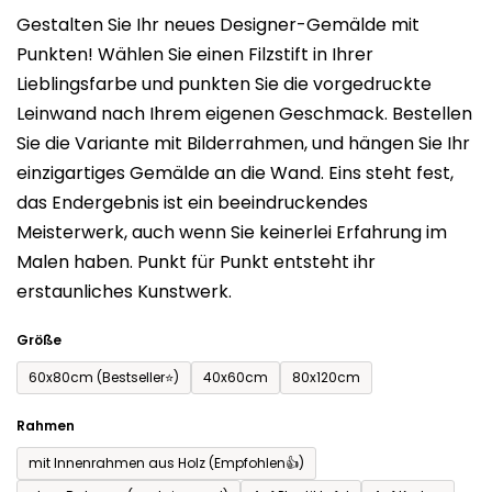
0,0
Gestalten Sie Ihr neues Designer-Gemälde mit
von
Punkten! Wählen Sie einen Filzstift in Ihrer
5
Lieblingsfarbe und punkten Sie die vorgedruckte
Sternen.
Leinwand nach Ihrem eigenen Geschmack. Bestellen
Sie die Variante mit Bilderrahmen, und hängen Sie Ihr
einzigartiges Gemälde an die Wand. Eins steht fest,
das Endergebnis ist ein beeindruckendes
Meisterwerk, auch wenn Sie keinerlei Erfahrung im
Malen haben. Punkt für Punkt entsteht ihr
erstaunliches Kunstwerk.
Größe
60x80cm (Bestseller⭐)
40x60cm
80x120cm
Rahmen
mit Innenrahmen aus Holz (Empfohlen👍)