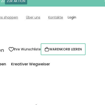
T20
ZUR AKTION
uns shoppen
Über uns
Kontakte
Login
en
Ihre Wunschliste
WARENKORB LEEREN
WARENKORB
een
Kreativer Wegweiser