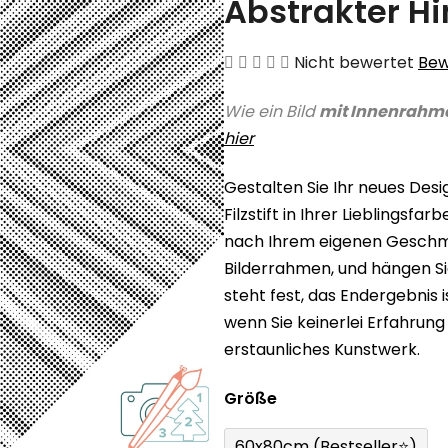
Abstrakter H
Die
Nicht bewertet
Bew
durchschnittliche
Wie ein Bild
mit Innenrahm
Produktbewertung
hier
ist
0,0
Gestalten Sie Ihr neues Des
von
Filzstift in Ihrer Lieblingsf
5
nach Ihrem eigenen Geschmac
Sternen.
Bilderrahmen, und hängen Sie
steht fest, das Endergebnis 
wenn Sie keinerlei Erfahrung
erstaunliches Kunstwerk.
Größe
60x80cm (Bestseller⭐)