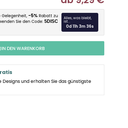
Verkaufspr
-5%
e Gelegenheit,
Rabatt zu
Alles, was bleibt,
rwenden Sie den Code:
5DISC
ist...
0d 11h 3m 34s
IN DEN WARENKORB
ratis
e Designs und erhalten Sie das günstigste