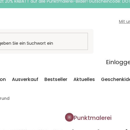
zt 20% RABATT auf alle Punktmalerei-Bilder! Gutscheincode: DO
Mit 
Einlogg
ion
Ausverkauf
Bestseller
Aktuelles
Geschenkid
grund
Punktmalerei