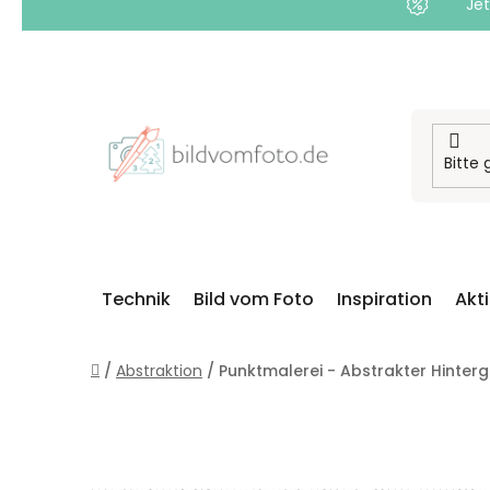
Jet
Zum
Inhalt
springen
Technik
Bild vom Foto
Inspiration
Akt
Startseite
/
Abstraktion
/
Punktmalerei - Abstrakter Hinter