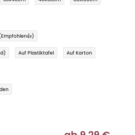
 (Empfohlen👍)
nd)
Auf Plastiktafel
Auf Karton
den
ab
9,29 €