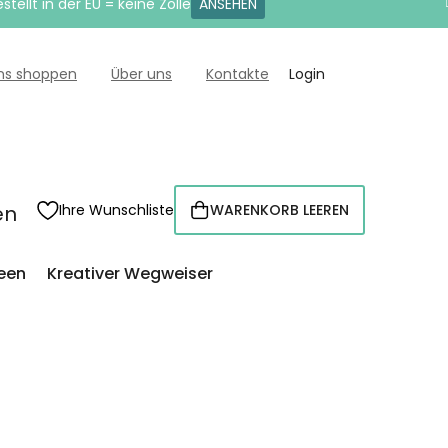
tellt in der EU = keine Zölle
ANSEHEN
uns shoppen
Über uns
Kontakte
Login
en
Ihre Wunschliste
WARENKORB LEEREN
WARENKORB
een
Kreativer Wegweiser