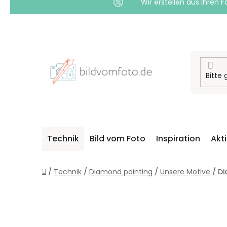
Wir erstellen aus Ihren F
Zum
Inhalt
springen
Technik
Bild vom Foto
Inspiration
Akt
Startseite
/
Technik
/
Diamond painting
/
Unsere Motive
/
Di