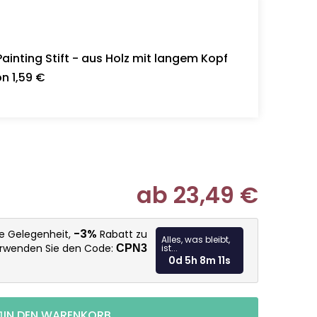
inting Stift - aus Holz mit langem Kopf
n 1,59 €
ab
23,49 €
Verkaufspr
-3%
ie Gelegenheit,
Rabatt zu
Alles, was bleibt,
erwenden Sie den Code:
CPN3
ist...
0d 5h 8m 9s
IN DEN WARENKORB