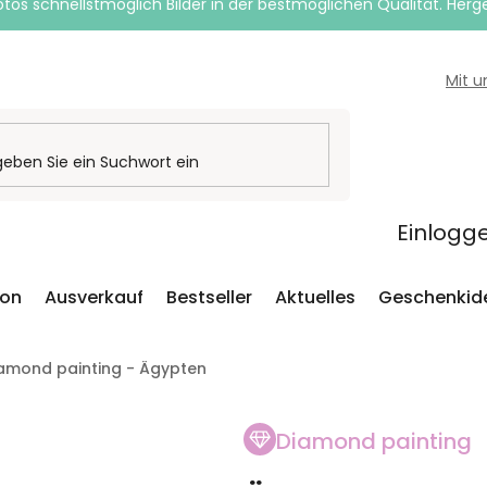
otos schnellstmöglich Bilder in der bestmöglichen Qualität. Herges
Mit 
Einlogg
ion
Ausverkauf
Bestseller
Aktuelles
Geschenkid
amond painting - Ägypten
Diamond painting