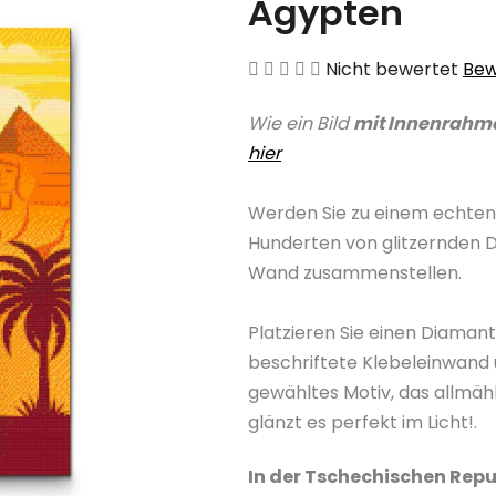
Ägypten
Die
Nicht bewertet
Bew
durchschnittliche
Wie ein Bild
mit Innenrahm
Produktbewertung
hier
ist
0,0
Werden Sie zu einem echten
von
Hunderten von glitzernden 
5
Wand zusammenstellen.
Sternen.
Platzieren Sie einen Diama
beschriftete Klebeleinwand 
gewähltes Motiv, das allmäh
glänzt es perfekt im Licht!.
In der Tschechischen Repu