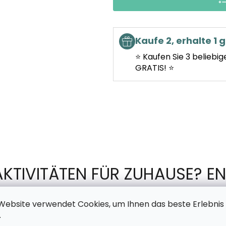
Kaufe 2, erhalte 1 g
⭐ Kaufen Sie 3 beliebig
GRATIS! ⭐
AKTIVITÄTEN FÜR ZUHAUSE? EN
TSCHECHISCHEN PRODUKTION 
Website verwendet Cookies, um Ihnen das beste Erlebnis
.