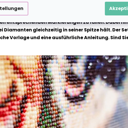
stellungen
Akzepti
te Motiv wird auf eine klebrige Leinwand vorgedruckt 
n entsprechenden Markierungen zu füllen. Dabei hilf
ei Diamanten gleichzeitig in seiner Spitze hält. Der
 Vorlage und eine ausführliche Anleitung. Sind Sie b