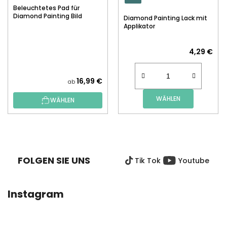
Beleuchtetes Pad für
Diamond Painting Bild
Diamond Painting Lack mit
Applikator
4,29 €
16,99 €
ab
WÄHLEN
WÄHLEN
F
U
SS
FOLGEN SIE UNS
Tik Tok
Youtube
Z
E
I
Instagram
L
E