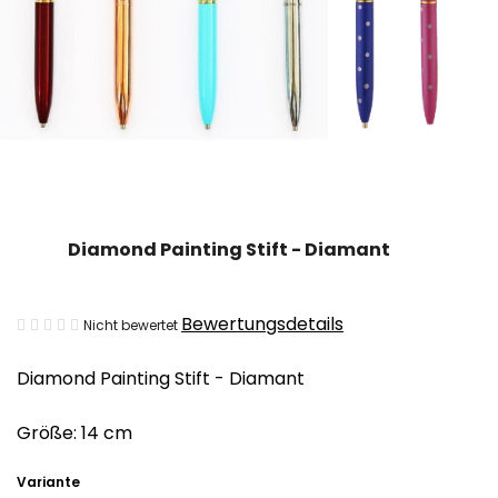
Diamond Painting Stift - Diamant
Die
Bewertungsdetails
Nicht bewertet
durchschnittliche
Diamond Painting Stift - Diamant
Produktbewertung
ist
Größe: 14 cm
0,0
von
Variante