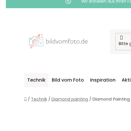
Wir erstellen aus Ihren F
Zum
Inhalt
springen
Technik
Bild vom Foto
Inspiration
Akt
Startseite
/
Technik
/
Diamond painting
/
Diamond Painting 