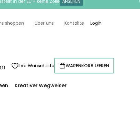
tellt in der EU = keine Zölle
ANSEHEN
uns shoppen
Über uns
Kontakte
Login
en
Ihre Wunschliste
WARENKORB LEEREN
WARENKORB
een
Kreativer Wegweiser