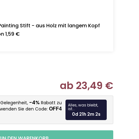
inting Stift - aus Holz mit langem Kopf
n 1,59 €
ab
23,49 €
Verkaufspr
-4%
e Gelegenheit,
Rabatt zu
Alles, was bleibt,
rwenden Sie den Code:
OFF4
ist...
0d 21h 2m 0s
IN DEN WARENKORB