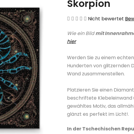
Skorpion
Die
Nicht bewertet
Bew
durchschnittliche
Wie ein Bild
mit Innenrahm
Produktbewertung
hier
ist
0,0
Werden Sie zu einem echten
von
Hunderten von glitzernden 
5
Wand zusammenstellen.
Sternen.
Platzieren Sie einen Diama
beschriftete Klebeleinwand 
gewähltes Motiv, das allmäh
glänzt es perfekt im Licht!.
In der Tschechischen Repu