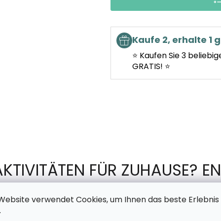
Kaufe 2, erhalte 1 g
⭐ Kaufen Sie 3 beliebig
GRATIS! ⭐
AKTIVITÄTEN FÜR ZUHAUSE? EN
TSCHECHISCHEN PRODUKTION 
Website verwendet Cookies, um Ihnen das beste Erlebnis
.