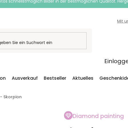
otos schnellstmöglich Bilder in der bestmöglichen Qualität. Herges
Mit 
Einlogg
ion
Ausverkauf
Bestseller
Aktuelles
Geschenkid
- Skorpion
Diamond painting