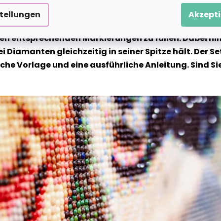
stellungen
Akzepti
te Motiv wird auf eine klebrige Leinwand vorgedruckt 
n entsprechenden Markierungen zu füllen. Dabei hilf
ei Diamanten gleichzeitig in seiner Spitze hält. Der
 Vorlage und eine ausführliche Anleitung. Sind Sie b