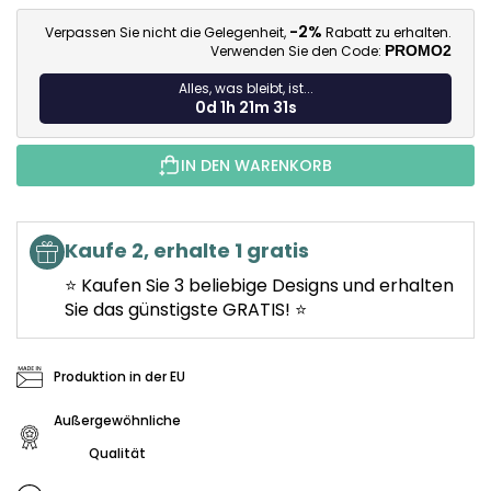
Ve
-2%
Verpassen Sie nicht die Gelegenheit,
Rabatt zu erhalten.
Verwenden Sie den Code:
PROMO2
Alles, was bleibt, ist...
0d 1h 21m 29s
IN DEN WARENKORB
Kaufe 2, erhalte 1 gratis
⭐ Kaufen Sie 3 beliebige Designs und erhalten
Sie das günstigste GRATIS! ⭐
Produktion in der EU
Außergewöhnliche
Qualität