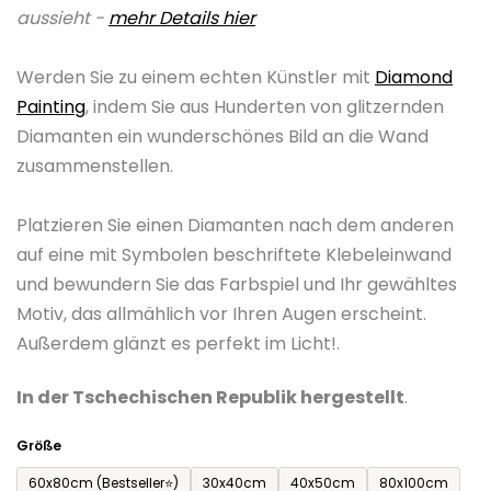
aussieht -
mehr Details hier
0,0
von
Werden Sie zu einem echten Künstler mit
Diamond
5
Painting
, indem Sie aus Hunderten von glitzernden
Sternen.
Diamanten ein wunderschönes Bild an die Wand
zusammenstellen.
Platzieren Sie einen Diamanten nach dem anderen
auf eine mit Symbolen beschriftete Klebeleinwand
und bewundern Sie das Farbspiel und Ihr gewähltes
Motiv, das allmählich vor Ihren Augen erscheint.
Außerdem glänzt es perfekt im Licht!.
In der Tschechischen Republik hergestellt
.
Größe
60x80cm (Bestseller⭐)
30x40cm
40x50cm
80x100cm