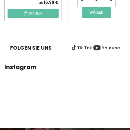
16,99 €
ab
WÄHLEN
WÄHLEN
F
U
SS
FOLGEN SIE UNS
Tik Tok
Youtube
Z
E
I
Instagram
L
E