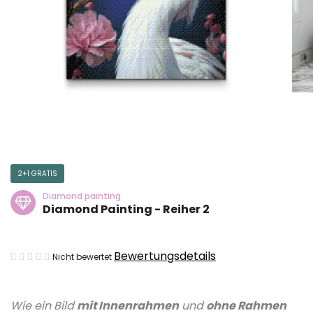
2+1 GRATIS
Diamond painting
Diamond Painting - Reiher 2
Die
Bewertungsdetails
Nicht bewertet
durchschnittliche
Produktbewertung
Wie ein Bild
mit Innenrahmen
und
ohne Rahmen
ist