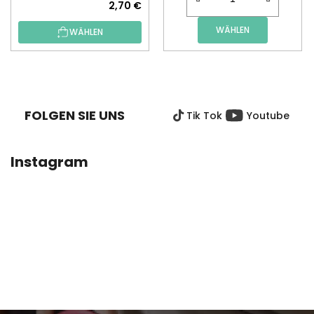
2,70 €
WÄHLEN
WÄHLEN
F
U
SS
FOLGEN SIE UNS
Tik Tok
Youtube
Z
E
I
Instagram
L
E