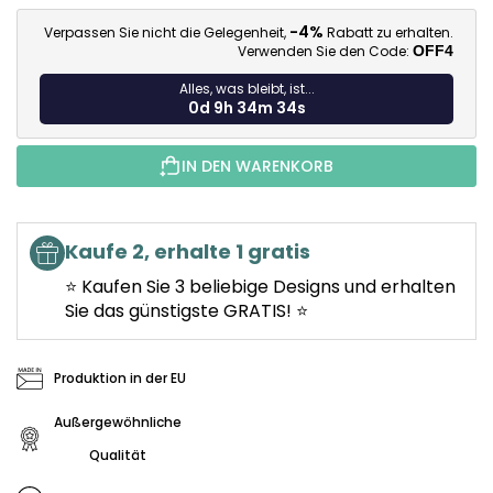
Ve
-4%
Verpassen Sie nicht die Gelegenheit,
Rabatt zu erhalten.
Verwenden Sie den Code:
OFF4
Alles, was bleibt, ist...
0d 9h 34m 33s
IN DEN WARENKORB
Kaufe 2, erhalte 1 gratis
⭐ Kaufen Sie 3 beliebige Designs und erhalten
Sie das günstigste GRATIS! ⭐
Produktion in der EU
Außergewöhnliche
Qualität