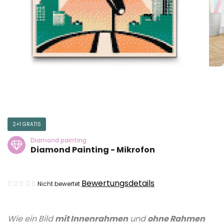
2+1 GRATIS
Diamond painting
Diamond Painting - Mikrofon
Die
Bewertungsdetails
Nicht bewertet
durchschnittliche
Produktbewertung
Wie ein Bild
mit Innenrahmen
und
ohne Rahmen
ist