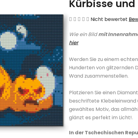
Kürbisse und
Die
Nicht bewertet
Bew
durchschnittliche
Wie ein Bild
mit Innenrahm
Produktbewertung
hier
ist
0,0
Werden Sie zu einem echten
von
Hunderten von glitzernden 
5
Wand zusammenstellen.
Sternen.
Platzieren Sie einen Diama
beschriftete Klebeleinwand 
gewähltes Motiv, das allmäh
glänzt es perfekt im Licht!.
In der Tschechischen Repu