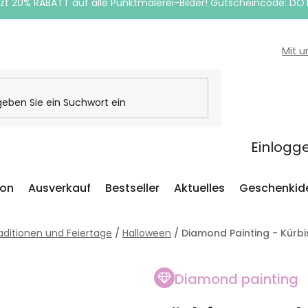
zt 20% RABATT auf alle Punktmalerei-Bilder! Gutscheincode: DO
Mit 
Einlogg
ion
Ausverkauf
Bestseller
Aktuelles
Geschenkid
aditionen und Feiertage
/
Halloween
/
Diamond Painting - Kürb
Diamond painting