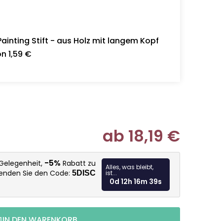
inting Stift - aus Holz mit langem Kopf
n 1,59 €
ab
18,19 €
Verkaufspr
-5%
 Gelegenheit,
Rabatt zu
Alles, was bleibt,
wenden Sie den Code:
5DISC
ist...
0d 12h 16m 37s
IN DEN WARENKORB