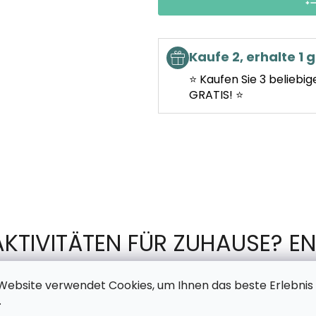
Kaufe 2, erhalte 1 g
⭐ Kaufen Sie 3 beliebig
GRATIS! ⭐
AKTIVITÄTEN FÜR ZUHAUSE? EN
TSCHECHISCHEN PRODUKTION 
Website verwendet Cookies, um Ihnen das beste Erlebnis
.