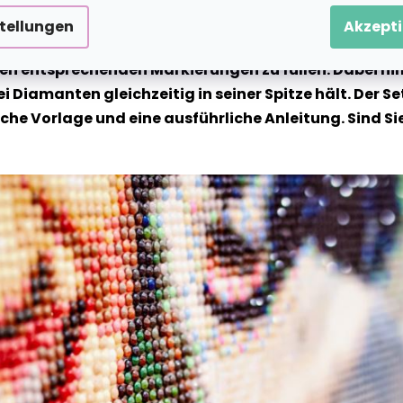
stellungen
Akzepti
te Motiv wird auf eine klebrige Leinwand vorgedruckt 
n entsprechenden Markierungen zu füllen. Dabei hilf
ei Diamanten gleichzeitig in seiner Spitze hält. Der
 Vorlage und eine ausführliche Anleitung. Sind Sie b