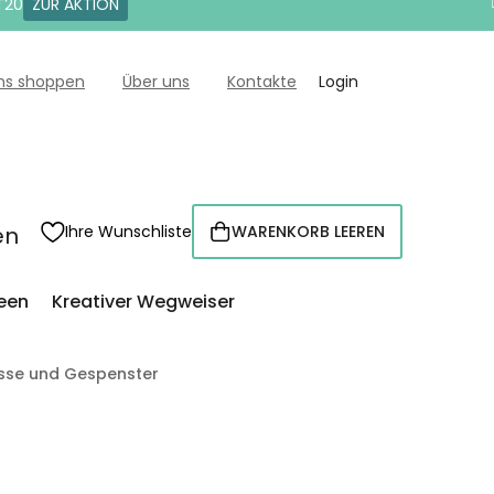
T20
ZUR AKTION
uns shoppen
Über uns
Kontakte
Login
en
Ihre Wunschliste
WARENKORB LEEREN
WARENKORB
een
Kreativer Wegweiser
isse und Gespenster