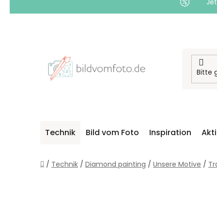
Jet
Zum
Inhalt
springen
Technik
Bild vom Foto
Inspiration
Akt
Startseite
/
Technik
/
Diamond painting
/
Unsere Motive
/
Tr