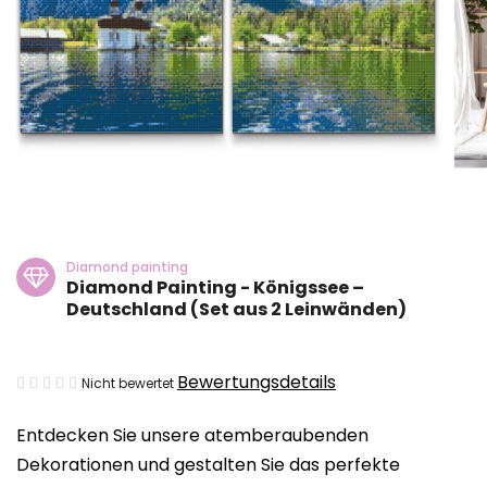
Diamond painting
Diamond Painting - Königssee –
Deutschland (Set aus 2 Leinwänden)
Die
Bewertungsdetails
Nicht bewertet
durchschnittliche
Entdecken Sie unsere atemberaubenden
Produktbewertung
Dekorationen und gestalten Sie das perfekte
ist