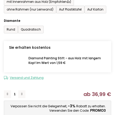
mit Innenrahmen aus Holz (Empfohlen👍)
ohne Rahmen (nur Leinwand)
Auf Plastiktafel
Auf Karton
Diamante
Rund
Quadratisch
Sie erhalten kostenlos
Diamond Painting Stift - aus Holz mit langem
Kopf Im Wert von 1,59 €
Versand und Zahlung
ab
36,99 €
Ve
-3%
Verpassen Sie nicht die Gelegenheit,
Rabatt zu erhalten.
Verwenden Sie den Code:
PROMO3