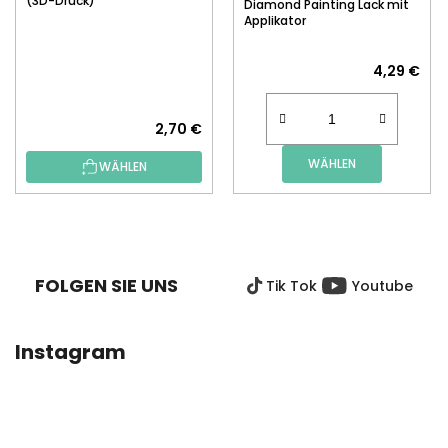
(3D-Druck)
Diamond Painting Lack mit
Applikator
4,29 €
2,70 €
WÄHLEN
WÄHLEN
F
U
SS
FOLGEN SIE UNS
Tik Tok
Youtube
Z
E
I
Instagram
L
E