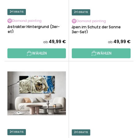
P
E
R
2+1 GRATIS
2+1 GRATIS
R
O
U
Diamond painting
Diamond painting
D
Abstrakter Hintergrund (3er-
Alpen im Schutz der Sonne
N
Set)
U
(3er-Set)
G
K
49,99 €
49,99 €
ab
ab
T
WÄHLEN
WÄHLEN
E
2+1 GRATIS
2+1 GRATIS