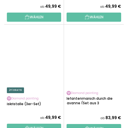
49,99 €
49,99 €
ab
ab
WÄHLEN
WÄHLEN
2+1 GRATIS
Diamond painting
Elefantenmarsch durch die
Diamond painting
Savanne (Set aus 3
Eiskristalle (3er-Set)
Leinwänden)
49,99 €
83,99 €
ab
ab