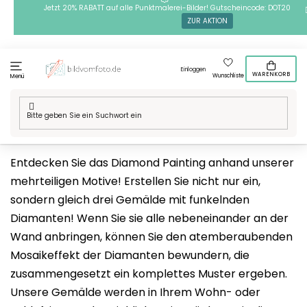
Zum
Jetzt 20% RABATT auf alle Punktmalerei-Bilder! Gutscheincode: DOT20
ZUR AKTION
Inhalt
springen
Einloggen
WARENKORB
Wunschliste
Menü
Startseite
/
Mehrteilige Motive
/
Diamond Painting
Entdecken Sie das Diamond Painting anhand unserer
mehrteiligen Motive! Erstellen Sie nicht nur ein,
sondern gleich drei Gemälde mit funkelnden
Diamanten! Wenn Sie sie alle nebeneinander an der
Wand anbringen, können Sie den atemberaubenden
Mosaikeffekt der Diamanten bewundern, die
zusammengesetzt ein komplettes Muster ergeben.
Unsere Gemälde werden in Ihrem Wohn- oder