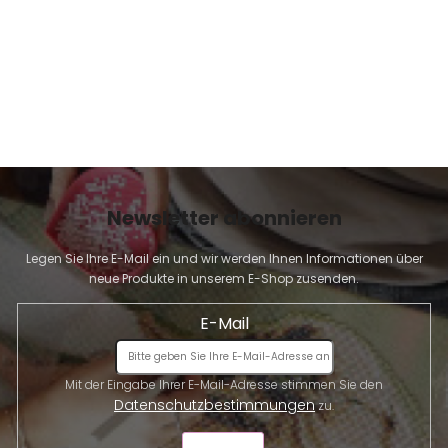
d
e
r
L
i
s
t
e
Newsletter abonnieren
Legen Sie Ihre E-Mail ein und wir werden Ihnen Informationen über
neue Produkte in unserem E-Shop zusenden.
E-Mail
Mit der Eingabe Ihrer E-Mail-Adresse stimmen Sie den
Datenschutzbestimmungen
zu.