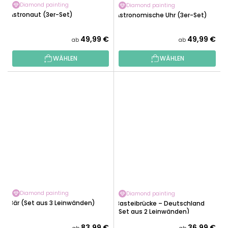
Diamond painting
Diamond painting
Astronaut (3er-Set)
Astronomische Uhr (3er-Set)
49,99 €
49,99 €
ab
ab
WÄHLEN
WÄHLEN
Diamond painting
Diamond painting
Bär (Set aus 3 Leinwänden)
Basteibrücke – Deutschland
(Set aus 2 Leinwänden)
83,99 €
36,99 €