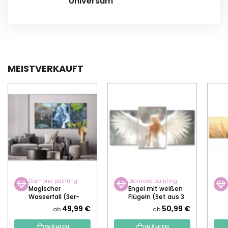
Universum
MEISTVERKAUFT
Diamond painting
Diamond painting
Magischer
Engel mit weißen
Wasserfall (3er-
Flügeln (Set aus 3
Set)
Leinwänden)
49,99 €
50,99 €
ab
ab
WÄHLEN
WÄHLEN