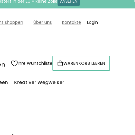
tellt in der EU = keine Zölle
ANSEHEN
uns shoppen
Über uns
Kontakte
Login
en
Ihre Wunschliste
WARENKORB LEEREN
WARENKORB
een
Kreativer Wegweiser