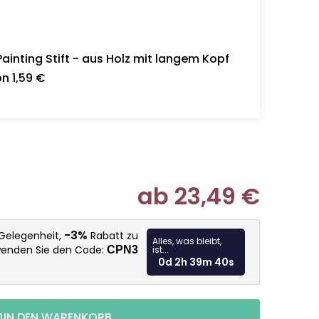
inting Stift - aus Holz mit langem Kopf
n 1,59 €
ab
23,49 €
Verkaufspr
-3%
 Gelegenheit,
Rabatt zu
Alles, was bleibt,
wenden Sie den Code:
CPN3
ist...
0d 2h 39m 39s
IN DEN WARENKORB