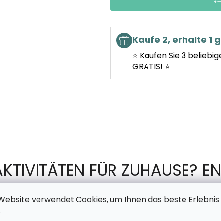
Kaufe 2, erhalte 1 g
⭐ Kaufen Sie 3 beliebig
GRATIS! ⭐
AKTIVITÄTEN FÜR ZUHAUSE? EN
TSCHECHISCHEN PRODUKTION 
Website verwendet Cookies, um Ihnen das beste Erlebnis
.