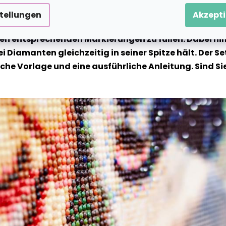
stellungen
Akzepti
te Motiv wird auf eine klebrige Leinwand vorgedruckt 
n entsprechenden Markierungen zu füllen. Dabei hilf
ei Diamanten gleichzeitig in seiner Spitze hält. Der
 Vorlage und eine ausführliche Anleitung. Sind Sie b