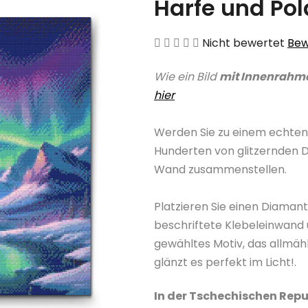
Harfe und Pol
Die
Nicht bewertet
Bew
durchschnittliche
Wie ein Bild
mit Innenrahm
Produktbewertung
hier
ist
0,0
Werden Sie zu einem echten
von
Hunderten von glitzernden 
5
Wand zusammenstellen.
Sternen.
Platzieren Sie einen Diama
beschriftete Klebeleinwand 
gewähltes Motiv, das allmäh
glänzt es perfekt im Licht!.
In der Tschechischen Repu