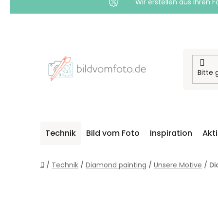
Wir erstellen aus Ihren F
Zum
Inhalt
springen
Technik
Bild vom Foto
Inspiration
Akt
Startseite
/
Technik
/
Diamond painting
/
Unsere Motive
/
Di