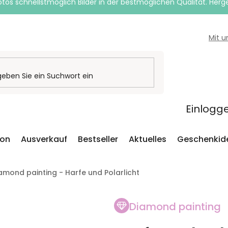
otos schnellstmöglich Bilder in der bestmöglichen Qualität. Herges
Mit 
Einlogg
ion
Ausverkauf
Bestseller
Aktuelles
Geschenkid
amond painting - Harfe und Polarlicht
Diamond painting