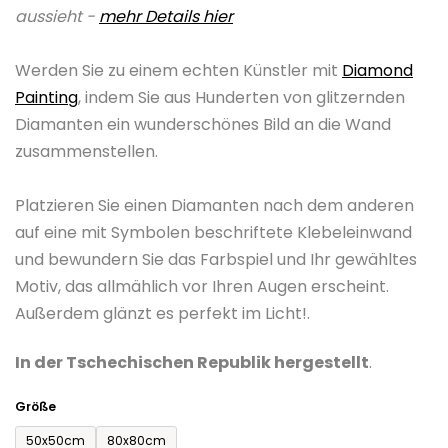
aussieht -
mehr Details hier
0,0
von
Werden Sie zu einem echten Künstler mit
Diamond
5
Painting
, indem Sie aus Hunderten von glitzernden
Sternen.
Diamanten ein wunderschönes Bild an die Wand
zusammenstellen.
Platzieren Sie einen Diamanten nach dem anderen
auf eine mit Symbolen beschriftete Klebeleinwand
und bewundern Sie das Farbspiel und Ihr gewähltes
Motiv, das allmählich vor Ihren Augen erscheint.
Außerdem glänzt es perfekt im Licht!.
In der Tschechischen Republik hergestellt
.
Größe
50x50cm
80x80cm