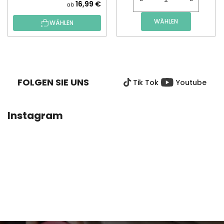
16,99 €
ab
WÄHLEN
WÄHLEN
F
U
SS
FOLGEN SIE UNS
Tik Tok
Youtube
Z
E
I
Instagram
L
E