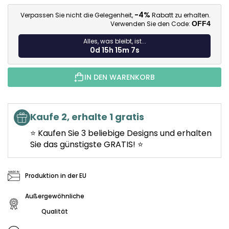
Ve
-4%
Verpassen Sie nicht die Gelegenheit,
Rabatt zu erhalten.
Verwenden Sie den Code:
OFF4
Alles, was bleibt, ist...
0d 15h 15m 6s
IN DEN WARENKORB
Kaufe 2, erhalte 1 gratis
⭐ Kaufen Sie 3 beliebige Designs und erhalten
Sie das günstigste GRATIS! ⭐
Produktion in der EU
Außergewöhnliche
Qualität