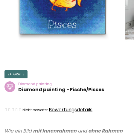
2+1 GRATIS
Diamond painting
Diamond painting - Fische/Pisces
Die
Bewertungsdetails
Nicht bewertet
durchschnittliche
Produktbewertung
Wie ein Bild
mit Innenrahmen
und
ohne Rahmen
ist