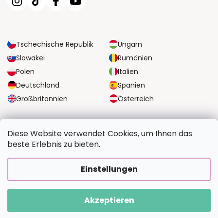
Tschechische Republik
Ungarn
Slowakei
Rumänien
Polen
Italien
Deutschland
Spanien
Großbritannien
Österreich
ZUVERLÄSSIGE TRANSPORTMÖGLICHKEITEN
Diese Website verwendet Cookies, um Ihnen das
beste Erlebnis zu bieten.
SICHERE ZAHLUNGSOPTIONEN
Einstellungen
Akzeptieren
Copyright 2026
BildvomFoto.de
. Alle Rechte vorbehalten.
Erstellt von Shoptet Premium
|
Upravilo
FV STUDIO