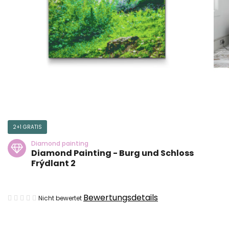
2+1 GRATIS
Diamond painting
Diamond Painting - Burg und Schloss
Frýdlant 2
Die
Bewertungsdetails
Nicht bewertet
durchschnittliche
Produktbewertung