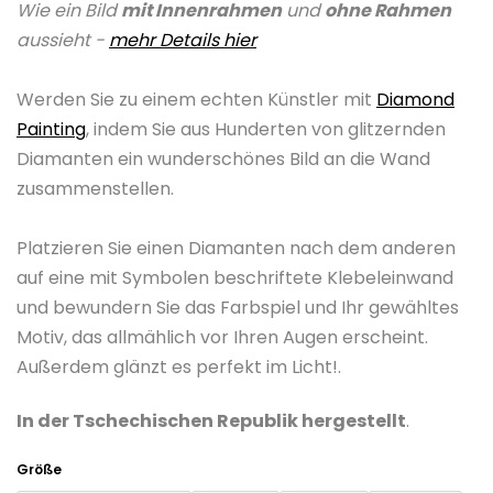
Wie ein Bild
mit Innenrahmen
und
ohne Rahmen
ist
aussieht -
mehr Details hier
0,0
von
Werden Sie zu einem echten Künstler mit
Diamond
5
Painting
, indem Sie aus Hunderten von glitzernden
Sternen.
Diamanten ein wunderschönes Bild an die Wand
zusammenstellen.
Platzieren Sie einen Diamanten nach dem anderen
auf eine mit Symbolen beschriftete Klebeleinwand
und bewundern Sie das Farbspiel und Ihr gewähltes
Motiv, das allmählich vor Ihren Augen erscheint.
Außerdem glänzt es perfekt im Licht!.
In der Tschechischen Republik hergestellt
.
Größe