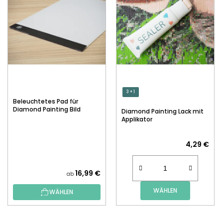
3 + 1
Beleuchtetes Pad für
Diamond Painting Bild
Diamond Painting Lack mit
Applikator
4,29 €
16,99 €
ab
WÄHLEN
WÄHLEN
F