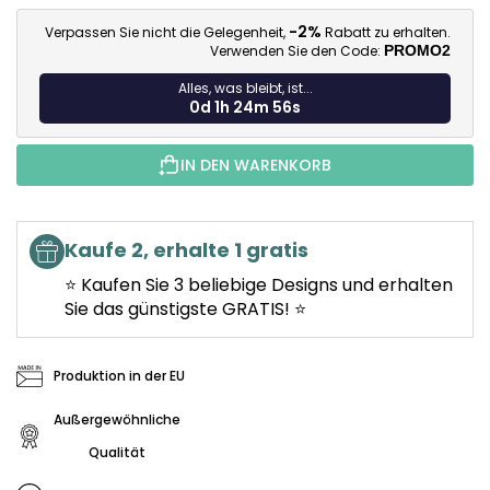
Ve
-2%
Verpassen Sie nicht die Gelegenheit,
Rabatt zu erhalten.
Verwenden Sie den Code:
PROMO2
Alles, was bleibt, ist...
0d 1h 24m 55s
IN DEN WARENKORB
Kaufe 2, erhalte 1 gratis
⭐ Kaufen Sie 3 beliebige Designs und erhalten
Sie das günstigste GRATIS! ⭐
Produktion in der EU
Außergewöhnliche
Qualität