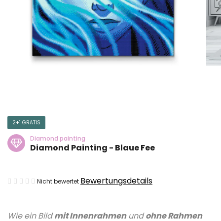
2+1 GRATIS
Diamond painting
Diamond Painting - Blaue Fee
Die
Bewertungsdetails
Nicht bewertet
durchschnittliche
Produktbewertung
Wie ein Bild
mit Innenrahmen
und
ohne Rahmen
ist