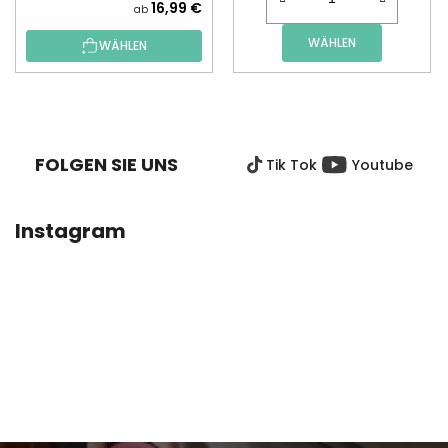
16,99 €
ab
WÄHLEN
WÄHLEN
F
U
SS
FOLGEN SIE UNS
Tik Tok
Youtube
Z
E
I
Instagram
L
E