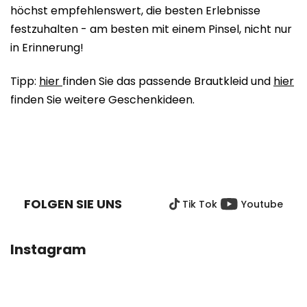
höchst empfehlenswert, die besten Erlebnisse
festzuhalten - am besten mit einem Pinsel, nicht nur
in Erinnerung!
Tipp:
hier
finden Sie das passende Brautkleid und
hier
finden Sie weitere Geschenkideen.
F
U
SS
FOLGEN SIE UNS
Tik Tok
Youtube
Z
E
I
Instagram
L
E