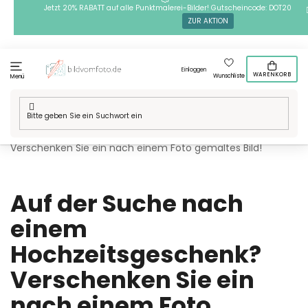
Zum
Jetzt 20% RABATT auf alle Punktmalerei-Bilder! Gutscheincode: DOT20
ZUR AKTION
Inhalt
springen
Einloggen
WARENKORB
Wunschliste
Menü
Startseite
/
Blog
/
Auf der Suche nach einem Hochzeitsgeschenk?
Verschenken Sie ein nach einem Foto gemaltes Bild!
Auf der Suche nach
einem
Hochzeitsgeschenk?
Verschenken Sie ein
nach einem Foto