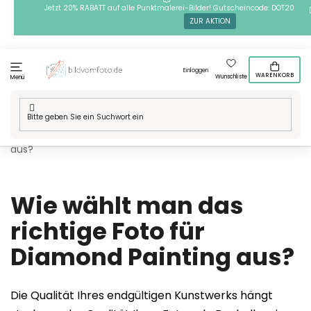
Zum
Jetzt 20% RABATT auf alle Punktmalerei-Bilder! Gutscheincode: DOT20
ZUR AKTION
Inhalt
springen
Einloggen
WARENKORB
Wunschliste
Menü
Startseite
/
Wie wählt man das richtige Foto für Diamond Painting
aus?
Wie wählt man das
richtige Foto für
Diamond Painting aus?
Die Qualität Ihres endgültigen Kunstwerks hängt