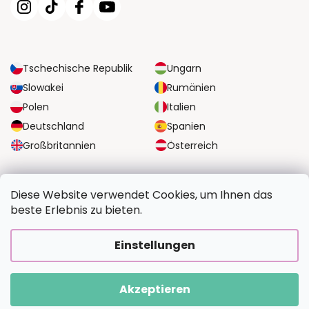
Tschechische Republik
Ungarn
Slowakei
Rumänien
Polen
Italien
Deutschland
Spanien
Großbritannien
Österreich
ZUVERLÄSSIGE TRANSPORTMÖGLICHKEITEN
Diese Website verwendet Cookies, um Ihnen das
beste Erlebnis zu bieten.
SICHERE ZAHLUNGSOPTIONEN
Einstellungen
Akzeptieren
Copyright 2026
BildvomFoto.de
. Alle Rechte vorbehalten.