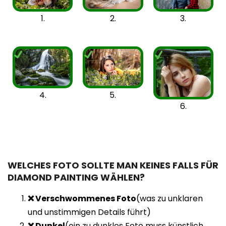
3.
1.
2.
4.
5.
6.
WELCHES FOTO SOLLTE MAN KEINES FALLS FÜR
DIAMOND PAINTING WÄHLEN?
❌ Verschwommenes Foto
(was zu unklaren
und unstimmigen Details führt)
❌ Dunkel
(ein zu dunkles Foto muss künstlich