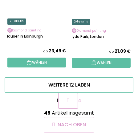
2+1 GRATIS
2+1 GRATIS
Diamond painting
Diamond painting
Häuser in Edinburgh
Hyde Park, London
23,49 €
21,09 €
ab
ab
WÄHLEN
WÄHLEN
WEITERE 12 LADEN
P
1
4
a
g
S
i
45
Artikel insgesamt
t
n
e
i
NACH OBEN
u
e
e
r