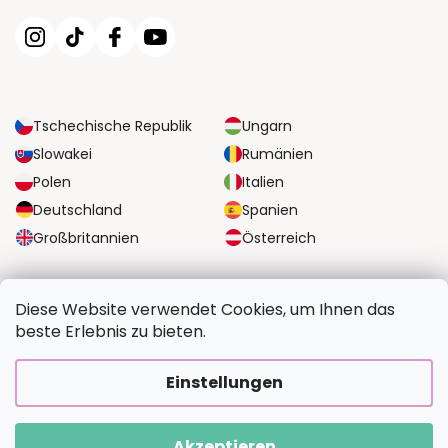
Tschechische Republik
Ungarn
Slowakei
Rumänien
Polen
Italien
Deutschland
Spanien
Großbritannien
Österreich
ZUVERLÄSSIGE TRANSPORTMÖGLICHKEITEN
Diese Website verwendet Cookies, um Ihnen das
beste Erlebnis zu bieten.
SICHERE ZAHLUNGSOPTIONEN
Einstellungen
Akzeptieren
Copyright 2026
BildvomFoto.de
. Alle Rechte vorbehalten.