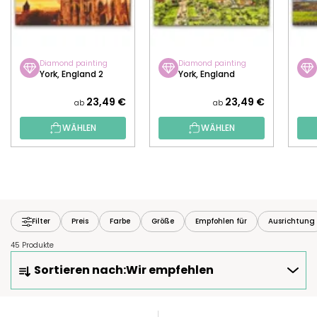
Diamond painting
Diamond painting
York, England 2
York, England
23,49 €
23,49 €
ab
ab
WÄHLEN
WÄHLEN
Filter
Preis
Farbe
Größe
Empfohlen für
Ausrichtung
45 Produkte
P
Sortieren nach:
Wir empfehlen
R
O
D