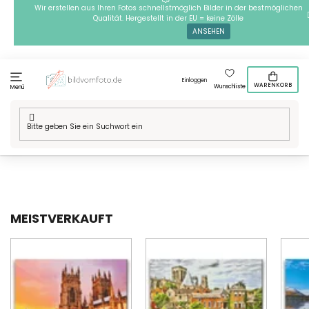
Zum
Wir erstellen aus Ihren Fotos schnellstmöglich Bilder in der bestmöglichen
Qualität. Hergestellt in der EU = keine Zölle
Inhalt
ANSEHEN
springen
Einloggen
WARENKORB
Wunschliste
Menü
Startseite
/
Technik
/
Diamond painting
/
Unsere Motive
/
Orte in
der Welt
/
Europa
/
Vereinigtes Königreich
MEISTVERKAUFT