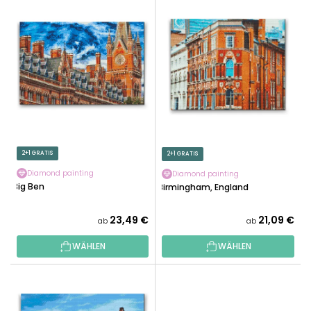
L
U
I
K
S
T
T
S
E
O
D
R
E
T
R
I
P
E
R
2+1 GRATIS
2+1 GRATIS
R
O
U
Diamond painting
Diamond painting
D
Big Ben
Birmingham, England
N
U
G
K
23,49 €
21,09 €
ab
ab
T
WÄHLEN
WÄHLEN
E