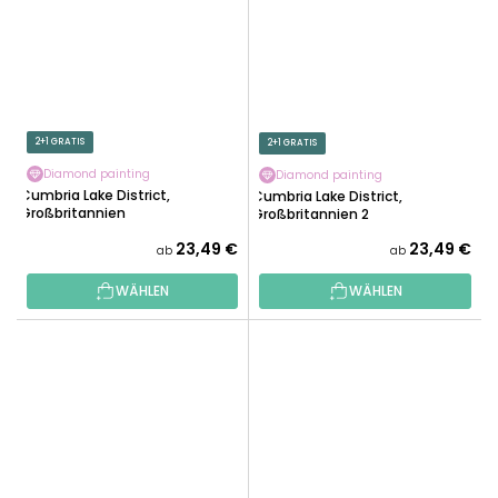
2+1 GRATIS
2+1 GRATIS
Diamond painting
Diamond painting
Cumbria Lake District,
Cumbria Lake District,
Großbritannien
Großbritannien 2
23,49 €
23,49 €
ab
ab
WÄHLEN
WÄHLEN