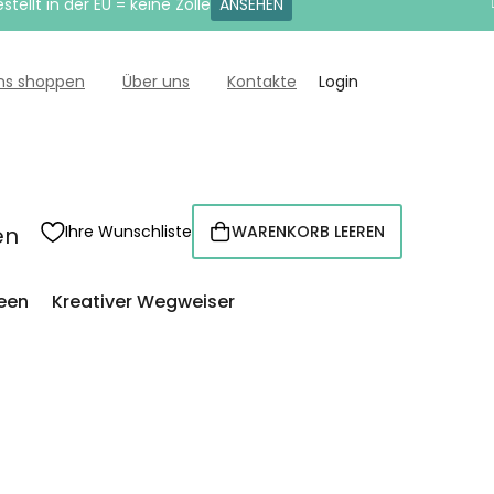
tellt in der EU = keine Zölle
ANSEHEN
uns shoppen
Über uns
Kontakte
Login
en
Ihre Wunschliste
WARENKORB LEEREN
WARENKORB
een
Kreativer Wegweiser