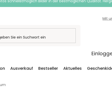
otos schnellstmöglich Bilder in der bestmöglichen Qualität. Herges
Mit 
Einlogg
ion
Ausverkauf
Bestseller
Aktuelles
Geschenkid
sum