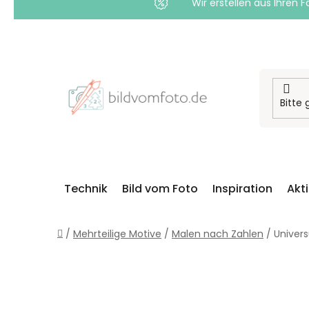
Wir erstellen aus Ihren F
Zum
Inhalt
springen
Technik
Bild vom Foto
Inspiration
Akt
Startseite
/
Mehrteilige Motive
/
Malen nach Zahlen
/
Univer
S
E