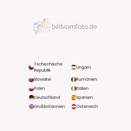
Tschechische
Ungarn
Republik
Slowakei
Rumänien
Polen
Italien
Deutschland
Spanien
Großbritannien
Österreich