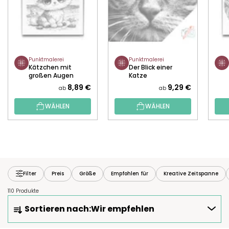
Punktmalerei
Punktmalerei
Kätzchen mit
Der Blick einer
großen Augen
Katze
8,89 €
9,29 €
ab
ab
WÄHLEN
WÄHLEN
Filter
Preis
Größe
Empfohlen für
Kreative Zeitspanne
110 Produkte
P
Sortieren nach:
Wir empfehlen
R
O