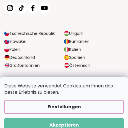
Tschechische Republik
Ungarn
Slowakei
Rumänien
Polen
Italien
Deutschland
Spanien
Großbritannien
Österreich
ZUVERLÄSSIGE TRANSPORTMÖGLICHKEITEN
Diese Website verwendet Cookies, um Ihnen das
beste Erlebnis zu bieten.
SICHERE ZAHLUNGSOPTIONEN
Einstellungen
Akzeptieren
Copyright 2026
BildvomFoto.de
. Alle Rechte vorbehalten.