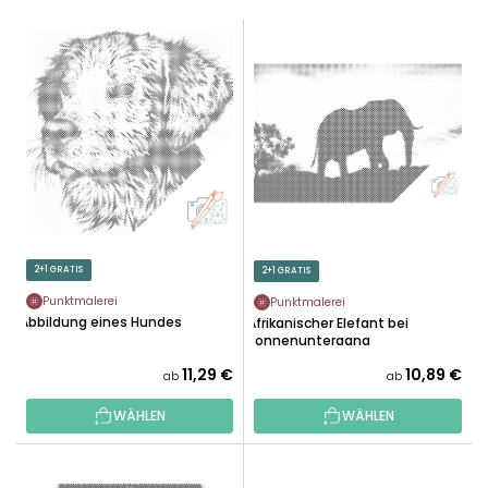
D
L
U
I
K
S
T
T
S
E
O
D
R
E
T
R
I
P
E
R
2+1 GRATIS
2+1 GRATIS
R
O
U
Punktmalerei
Punktmalerei
D
Abbildung eines Hundes
Afrikanischer Elefant bei
N
U
Sonnenuntergang
G
K
11,29 €
10,89 €
ab
ab
T
WÄHLEN
WÄHLEN
E