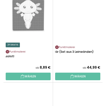
2+1 GRATIS
Punktmalerei
Bär (Set aus 3 Leinwänden)
Punktmalerei
Axolotl
8,89 €
44,99 €
ab
ab
WÄHLEN
WÄHLEN