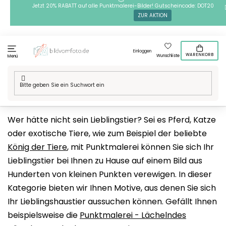
Zum
Jetzt 20% RABATT auf alle Punktmalerei-Bilder! Gutscheincode: DOT20
ZUR AKTION
Inhalt
springen
Einloggen
WARENKORB
Wunschliste
Menü
Startseite
/
Technik
/
Punktmalerei
/
Punktmalerei Motive
/
Tiere
Wer hätte nicht sein Lieblingstier? Sei es Pferd, Katze
oder exotische Tiere, wie zum Beispiel der beliebte
König der Tiere
, mit Punktmalerei können Sie sich Ihr
Lieblingstier bei Ihnen zu Hause auf einem Bild aus
Hunderten von kleinen Punkten verewigen. In dieser
Kategorie bieten wir Ihnen Motive, aus denen Sie sich
Ihr Lieblingshaustier aussuchen können. Gefällt Ihnen
beispielsweise die
Punktmalerei - Lächelndes