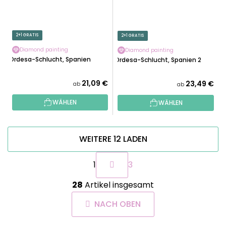
2+1 GRATIS
2+1 GRATIS
Diamond painting
Diamond painting
Ordesa-Schlucht, Spanien
Ordesa-Schlucht, Spanien 2
21,09 €
23,49 €
ab
ab
WÄHLEN
WÄHLEN
WEITERE 12 LADEN
P
1
3
a
g
S
i
28
Artikel insgesamt
t
n
e
i
NACH OBEN
u
e
e
r