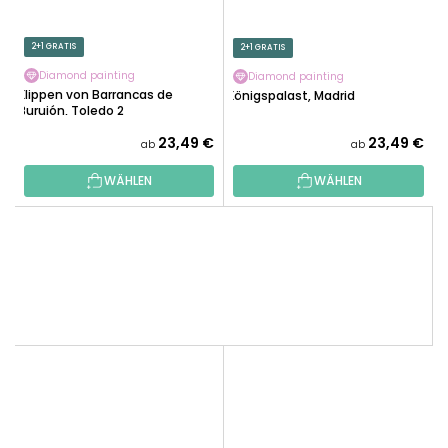
2+1 GRATIS
2+1 GRATIS
Diamond painting
Diamond painting
Klippen von Barrancas de
Königspalast, Madrid
Burujón, Toledo 2
23,49 €
23,49 €
ab
ab
WÄHLEN
WÄHLEN