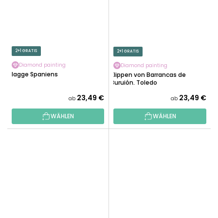
2+1 GRATIS
2+1 GRATIS
Diamond painting
Diamond painting
Flagge Spaniens
Klippen von Barrancas de
Burujón, Toledo
23,49 €
23,49 €
ab
ab
WÄHLEN
WÄHLEN