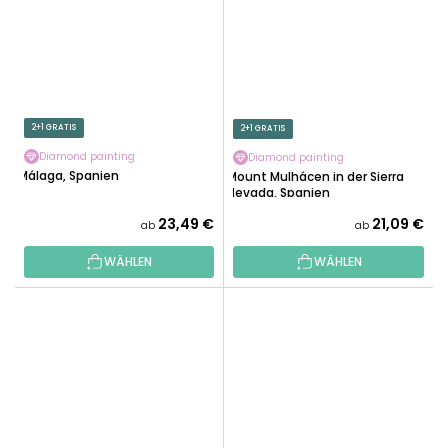
2+1 GRATIS
2+1 GRATIS
Diamond painting
Diamond painting
Málaga, Spanien
Mount Mulhácen in der Sierra
Nevada, Spanien
23,49 €
21,09 €
ab
ab
WÄHLEN
WÄHLEN