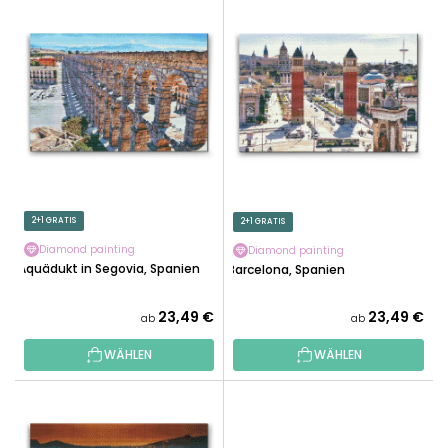
L
U
I
K
S
T
T
S
E
O
D
R
E
T
R
I
P
E
R
2+1 GRATIS
2+1 GRATIS
R
O
U
Diamond painting
Diamond painting
D
Aquädukt in Segovia, Spanien
Barcelona, ​​​​Spanien
N
U
G
K
23,49 €
23,49 €
ab
ab
T
WÄHLEN
WÄHLEN
E