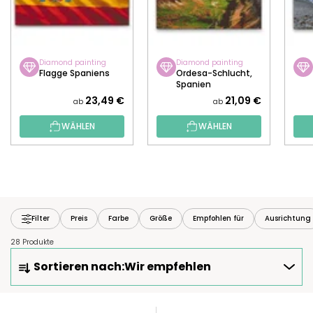
Diamond painting
Diamond painting
Flagge Spaniens
Ordesa-Schlucht,
Spanien
23,49 €
21,09 €
ab
ab
WÄHLEN
WÄHLEN
Filter
Preis
Farbe
Größe
Empfohlen für
Ausrichtung
28 Produkte
P
Sortieren nach:
Wir empfehlen
R
O
D