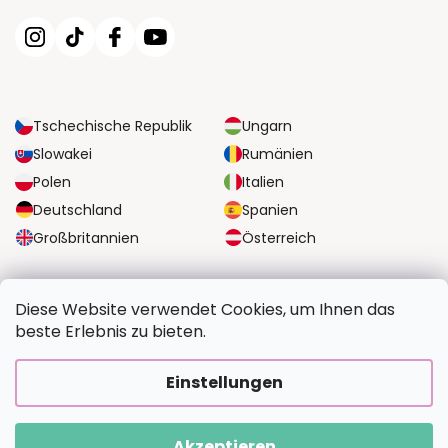
Tschechische Republik
Ungarn
Slowakei
Rumänien
Polen
Italien
Deutschland
Spanien
Großbritannien
Österreich
ZUVERLÄSSIGE TRANSPORTMÖGLICHKEITEN
Diese Website verwendet Cookies, um Ihnen das
beste Erlebnis zu bieten.
SICHERE ZAHLUNGSOPTIONEN
Einstellungen
Akzeptieren
Copyright 2026
BildvomFoto.de
. Alle Rechte vorbehalten.