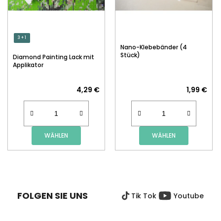
3 + 1
Nano-Klebebänder (4
Stück)
Diamond Painting Lack mit
Applikator
4,29 €
1,99 €
WÄHLEN
WÄHLEN
F
U
SS
FOLGEN SIE UNS
Tik Tok
Youtube
Z
E