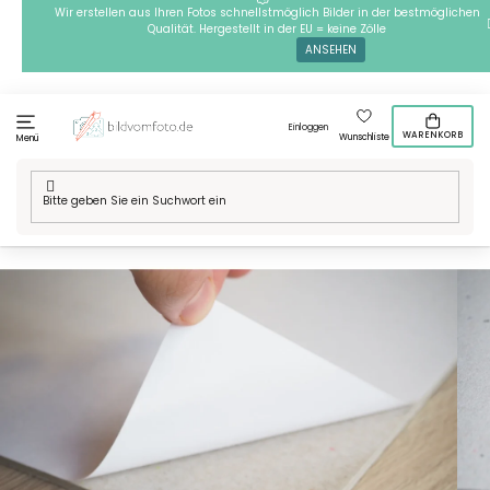
Zum
Wir erstellen aus Ihren Fotos schnellstmöglich Bilder in der bestmöglichen
Qualität. Hergestellt in der EU = keine Zölle
Inhalt
ANSEHEN
springen
Einloggen
WARENKORB
Wunschliste
Menü
Startseite
/
Bestseller
/
Selbstklebende Platte unter der Leinwand