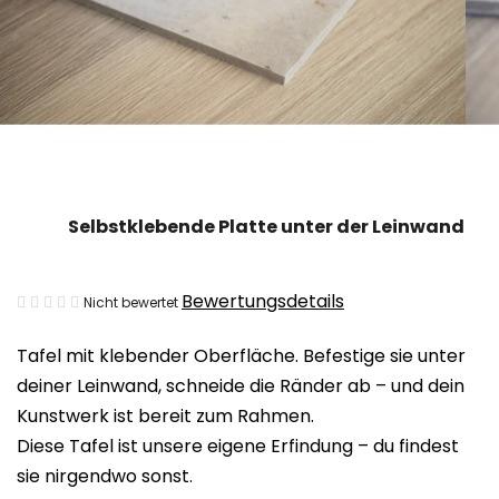
Selbstklebende Platte unter der Leinwand
Die
Bewertungsdetails
Nicht bewertet
durchschnittliche
Tafel mit klebender Oberfläche. Befestige sie unter
Produktbewertung
deiner Leinwand, schneide die Ränder ab – und dein
ist
Kunstwerk ist bereit zum Rahmen.
0,0
Diese Tafel ist unsere eigene Erfindung – du findest
von
sie nirgendwo sonst.
5