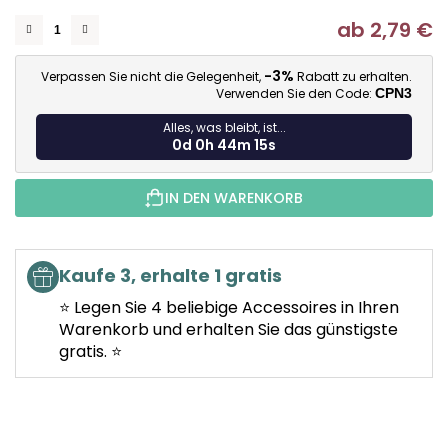
ab
2,79 €
Ve
-3%
Verpassen Sie nicht die Gelegenheit,
Rabatt zu erhalten.
Verwenden Sie den Code:
CPN3
Alles, was bleibt, ist...
0d 0h 44m 15s
IN DEN WARENKORB
Kaufe 3, erhalte 1 gratis
⭐ Legen Sie 4 beliebige Accessoires in Ihren
Warenkorb und erhalten Sie das günstigste
gratis. ⭐