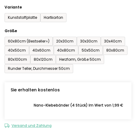
Sternen.
Variante
Kunststoffplatte
Hartkarton
Größe
60x80cm (Bestseller⭐)
20x30cm
30x30cm
30x40cm
40x50cm
40x60cm
40x80cm
50x50cm
80x80cm
80x100cm
80x120cm
Herzform, Größe 50cm
Runder Teller, Durchmesser 50cm
Sie erhalten kostenlos
Nano-Klebebänder (4 Stück) Im Wert von 1,99 €
Versand und Zahlung