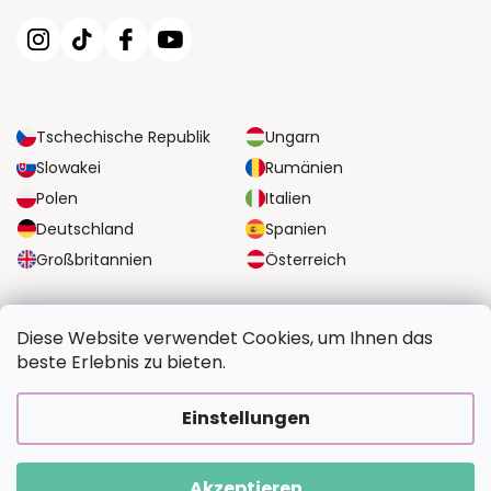
Tschechische Republik
Ungarn
Slowakei
Rumänien
Polen
Italien
Deutschland
Spanien
Großbritannien
Österreich
ZUVERLÄSSIGE TRANSPORTMÖGLICHKEITEN
Diese Website verwendet Cookies, um Ihnen das
beste Erlebnis zu bieten.
SICHERE ZAHLUNGSOPTIONEN
Einstellungen
Akzeptieren
Copyright 2026
BildvomFoto.de
. Alle Rechte vorbehalten.