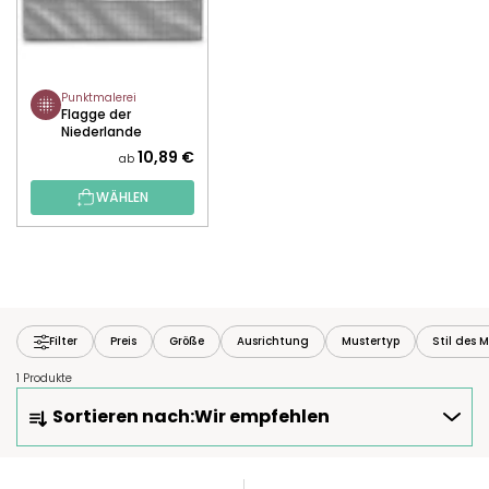
Punktmalerei
Flagge der
Niederlande
10,89 €
ab
WÄHLEN
Filter
Preis
Größe
Ausrichtung
Mustertyp
Stil des M
1 Produkte
P
Sortieren nach:
Wir empfehlen
R
O
D