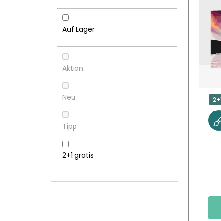
I
S
T
T
Auf Lager
E
E
N
D
Aktion
L
E
Neu
2+
E
R
Tipp
I
P
S
R
2+1 gratis
T
O
E
D