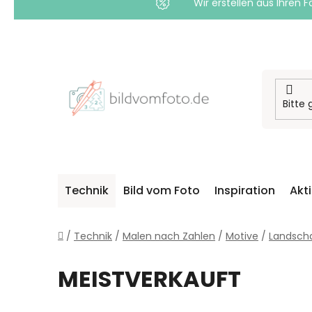
Wir erstellen aus Ihren F
Zum
Inhalt
springen
Technik
Bild vom Foto
Inspiration
Akt
Startseite
/
Technik
/
Malen nach Zahlen
/
Motive
/
Landsch
MEISTVERKAUFT