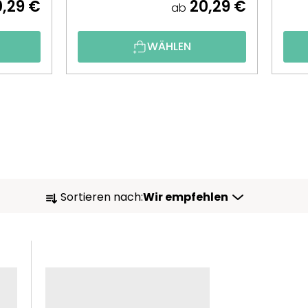
,29 €
20,29 €
ab
WÄHLEN
P
Sortieren nach:
Wir empfehlen
R
O
D