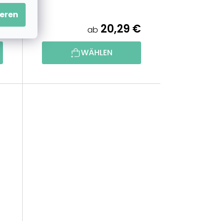
eren
€
20,29 €
ab
WÄHLEN