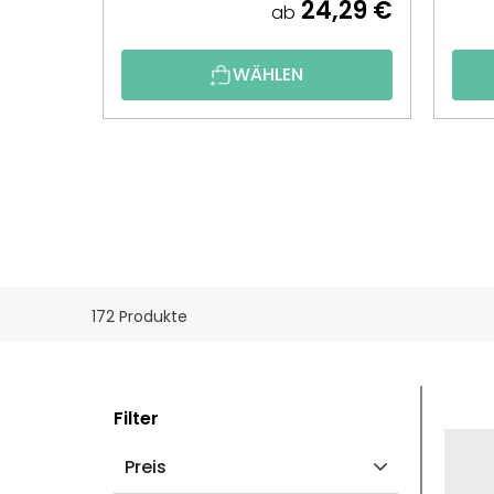
24,29 €
ab
WÄHLEN
172 Produkte
S
L
Filter
E
I
Preis