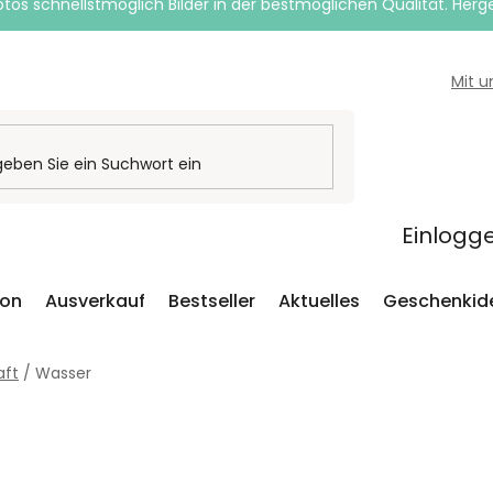
otos schnellstmöglich Bilder in der bestmöglichen Qualität. Herges
Mit 
Einlogg
ion
Ausverkauf
Bestseller
Aktuelles
Geschenkid
aft
/
Wasser