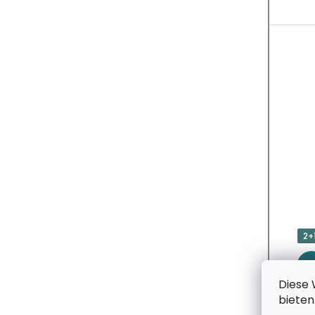
U
K
T
E
2+
Diese 
bieten