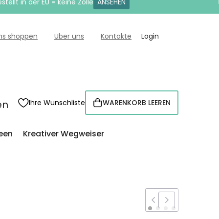
tellt in der EU = keine Zölle
ANSEHEN
uns shoppen
Über uns
Kontakte
Login
en
Ihre Wunschliste
WARENKORB LEEREN
WARENKORB
een
Kreativer Wegweiser