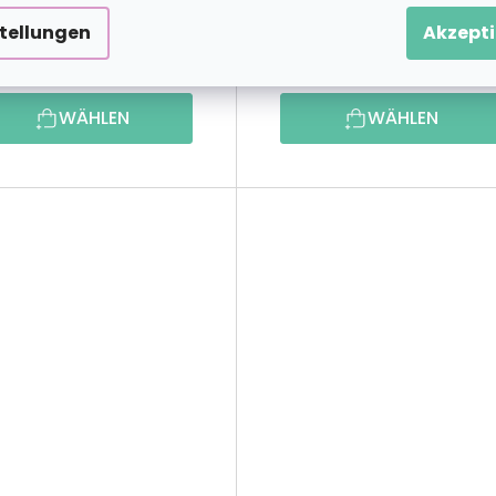
stellungen
Akzepti
20,29 €
20,29 
ab
ab
WÄHLEN
WÄHLEN