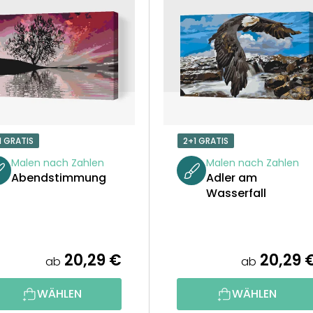
1 GRATIS
2+1 GRATIS
Malen nach Zahlen
Malen nach Zahlen
Abendstimmung
Adler am
Wasserfall
20,29 €
20,29 
ab
ab
WÄHLEN
WÄHLEN