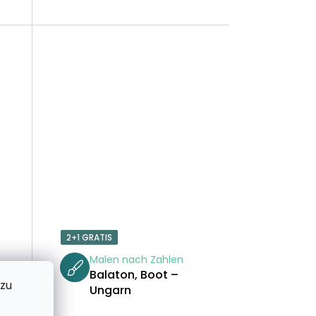
U
N
G
2+1 GRATIS
Malen nach Zahlen
Balaton, Boot –
 zu
Ungarn