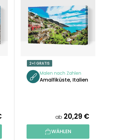
U
K
T
S
O
2+1 GRATIS
R
Malen nach Zahlen
Amalfiküste, Italien
T
I
E
€
20,29 €
ab
R
WÄHLEN