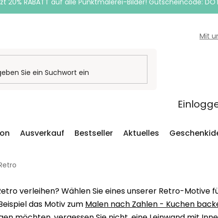
zt 20% RABATT auf alle Punktmalerei-Bilder! Gutscheincode: DO
Mit 
Einlogg
ion
Ausverkauf
Bestseller
Aktuelles
Geschenkid
Retro
etro verleihen? Wählen Sie eines unserer Retro-Motive fü
 Beispiel das Motiv zum
Malen nach Zahlen - Kuchen back
gen möchten, vergessen Sie nicht, eine Leinwand mit Innen