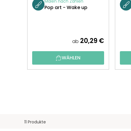
Malen nach Zahlen
Pop art - Wake up
20,29 €
ab
WÄHLEN
11 Produkte