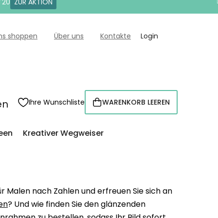
T20
ZUR AKTION
uns shoppen
Über uns
Kontakte
Login
en
Ihre Wunschliste
WARENKORB LEEREN
WARENKORB
een
Kreativer Wegweiser
r Malen nach Zahlen und erfreuen Sie sich an
en
? Und wie finden Sie den glänzenden
rahmen zu bestellen, sodass Ihr Bild sofort