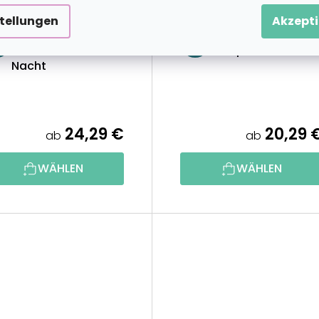
1 GRATIS
2+1 GRATIS
stellungen
Akzepti
Malen nach Zahlen
Malen nach Zahlen
Kleine Häuser bei
Kompass
Nacht
24,29 €
20,29 
ab
ab
WÄHLEN
WÄHLEN