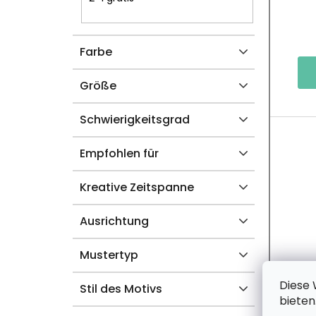
S
R
T
O
Farbe
E
D
U
Größe
K
Schwierigkeitsgrad
T
Empfohlen für
E
Kreative Zeitspanne
Ausrichtung
Mustertyp
Diese 
Stil des Motivs
bieten