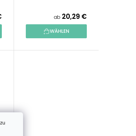
E
€
20,29 €
ab
R
WÄHLEN
U
N
G
 zu