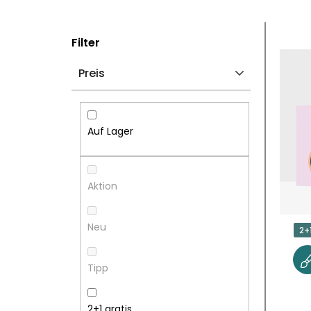
S
L
Filter
E
I
Preis
I
S
T
T
Auf Lager
E
E
N
D
Aktion
L
E
Neu
2+
E
R
Tipp
I
P
2+1 gratis