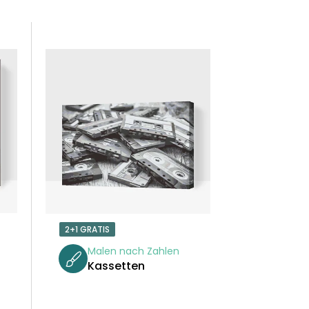
R
O
D
U
K
T
S
O
2+1 GRATIS
R
Malen nach Zahlen
Kassetten
T
I