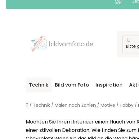
Jet
Zum
Inhalt
springen
Technik
Bild vom Foto
Inspiration
Akt
Startseite
/
Technik
/
Malen nach Zahlen
/
Motive
/
Hobby
/
Möchten Sie Ihrem Interieur einen Hauch von R
einer stilvollen Dekoration. Wie finden Sie zum
Chevrolet
? Wenn Sie das Bild an die Wand hän