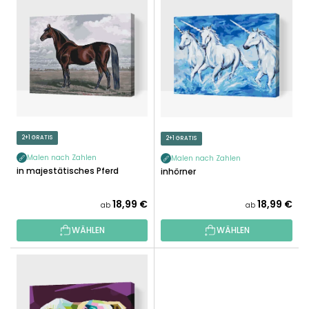
I
K
S
T
T
S
E
O
D
R
E
T
R
I
P
E
R
2+1 GRATIS
2+1 GRATIS
R
O
U
Malen nach Zahlen
Malen nach Zahlen
D
Ein majestätisches Pferd
Einhörner
N
U
G
K
18,99 €
18,99 €
ab
ab
T
WÄHLEN
WÄHLEN
E