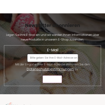
r
L
i
s
t
Newsletter abonnieren
e
Legen Sie Ihre E-Mail ein und wir werden Ihnen Informationen über
neue Produkte in unserem E-Shop zusenden.
E-Mail
Mit der Eingabe Ihrer E-Mail-Adresse stimmen Sie den
Datenschutzbestimmungen
zu.
SENDEN