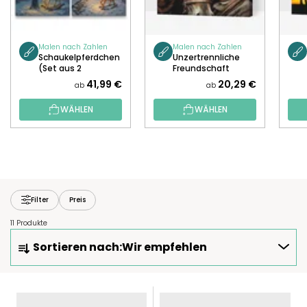
Malen nach Zahlen
Malen nach Zahlen
Schaukelpferdchen
Unzertrennliche
(Set aus 2
Freundschaft
Leinwänden)
41,99 €
20,29 €
ab
ab
WÄHLEN
WÄHLEN
Filter
Preis
11 Produkte
P
Sortieren nach:
Wir empfehlen
R
O
D
L
U