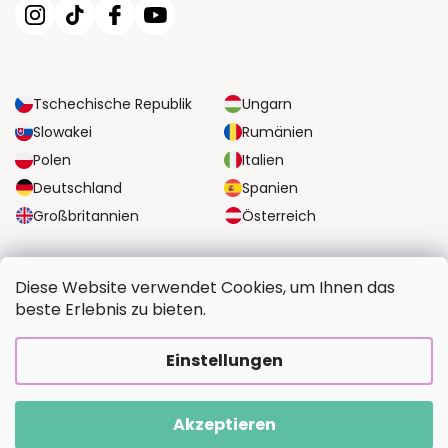
Tschechische Republik
Ungarn
Slowakei
Rumänien
Polen
Italien
Deutschland
Spanien
Großbritannien
Österreich
ZUVERLÄSSIGE TRANSPORTMÖGLICHKEITEN
Diese Website verwendet Cookies, um Ihnen das
beste Erlebnis zu bieten.
SICHERE ZAHLUNGSOPTIONEN
Einstellungen
Akzeptieren
Copyright 2026
BildvomFoto.de
. Alle Rechte vorbehalten.