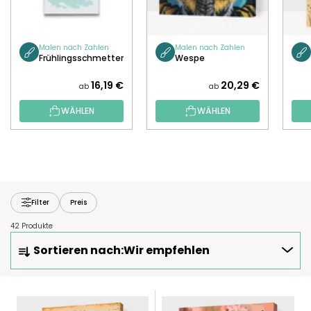
Malen nach Zahlen
Malen nach Zahlen
Frühlingsschmetterling
Wespe
16,19 €
20,29 €
ab
ab
WÄHLEN
WÄHLEN
Filter
Preis
42 Produkte
P
Sortieren nach:
Wir empfehlen
R
O
D
L
U