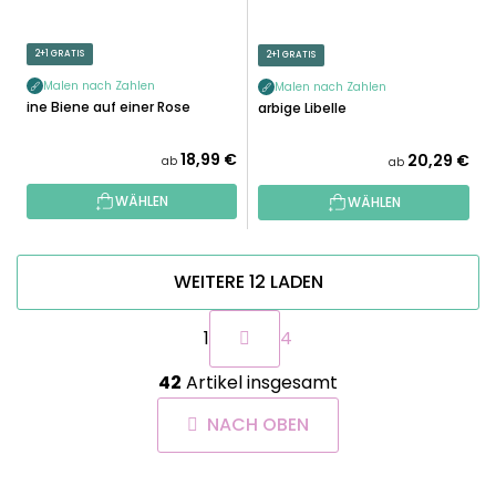
2+1 GRATIS
2+1 GRATIS
Malen nach Zahlen
Malen nach Zahlen
Eine Biene auf einer Rose
Farbige Libelle
18,99 €
20,29 €
ab
ab
WÄHLEN
WÄHLEN
WEITERE 12 LADEN
P
1
4
a
g
S
i
42
Artikel insgesamt
t
n
e
i
NACH OBEN
u
e
e
r
r
u