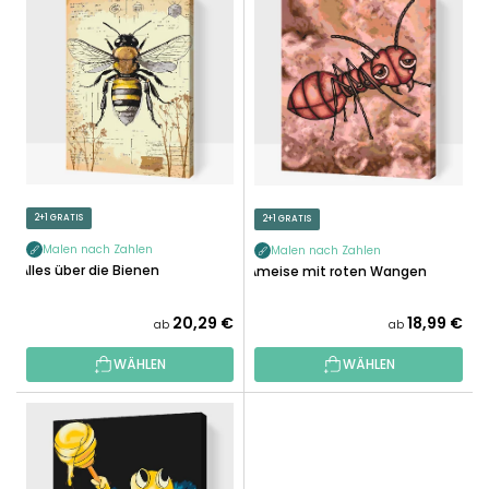
I
K
S
T
T
S
E
O
D
R
E
T
R
I
P
E
R
2+1 GRATIS
2+1 GRATIS
R
O
U
Malen nach Zahlen
Malen nach Zahlen
D
Alles über die Bienen
Ameise mit roten Wangen
N
U
G
K
20,29 €
18,99 €
ab
ab
T
WÄHLEN
WÄHLEN
E