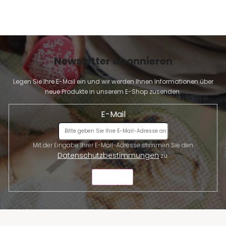
s
t
e
Newsletter abonnieren
Legen Sie Ihre E-Mail ein und wir werden Ihnen Informationen über
neue Produkte in unserem E-Shop zusenden.
E-Mail
Mit der Eingabe Ihrer E-Mail-Adresse stimmen Sie den
Datenschutzbestimmungen
zu.
SENDEN