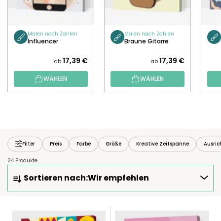
Malen nach Zahlen
Malen nach Zahlen
Influencer
Braune Gitarre
17,39 €
17,39 €
ab
ab
WÄHLEN
WÄHLEN
Filter
Preis
Farbe
Größe
Kreative Zeitspanne
Ausri
24 Produkte
P
Sortieren nach:
Wir empfehlen
R
O
D
L
U