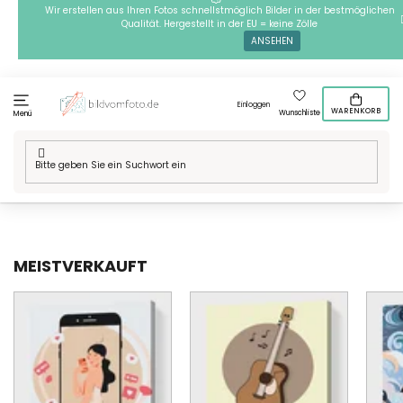
Zum
Wir erstellen aus Ihren Fotos schnellstmöglich Bilder in der bestmöglichen
Qualität. Hergestellt in der EU = keine Zölle
Inhalt
ANSEHEN
springen
Einloggen
WARENKORB
Wunschliste
Menü
Startseite
/
Technik
/
Malen nach Zahlen
/
Motive
/
Für Anfänger
MEISTVERKAUFT