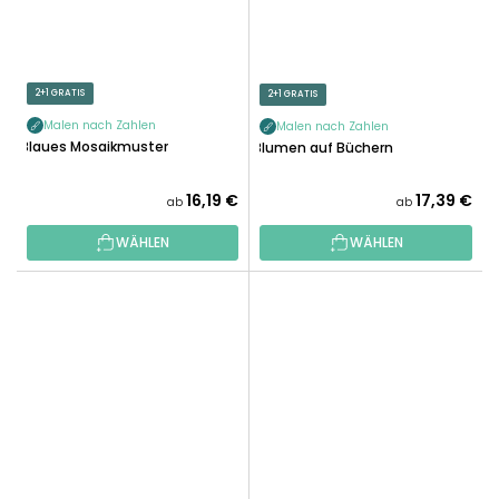
2+1 GRATIS
2+1 GRATIS
Malen nach Zahlen
Malen nach Zahlen
Blaues Mosaikmuster
Blumen auf Büchern
16,19 €
17,39 €
ab
ab
WÄHLEN
WÄHLEN