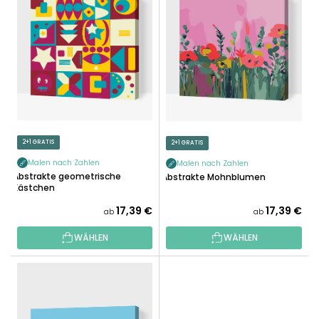
I
K
S
T
T
S
E
O
D
R
E
T
R
I
P
E
R
2+1 GRATIS
2+1 GRATIS
R
O
U
Malen nach Zahlen
Malen nach Zahlen
D
Abstrakte geometrische
Abstrakte Mohnblumen
N
Kästchen
U
G
K
17,39 €
17,39 €
ab
ab
T
WÄHLEN
WÄHLEN
E