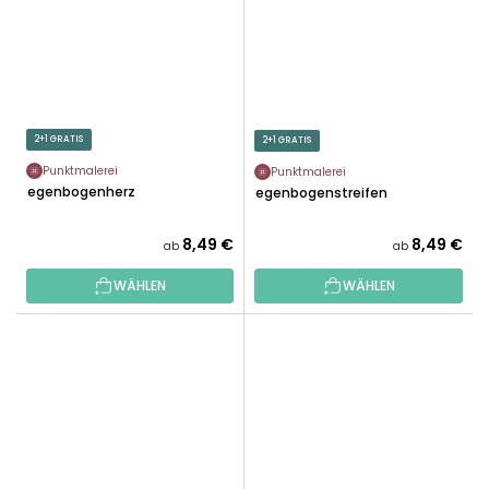
2+1 GRATIS
2+1 GRATIS
Punktmalerei
Punktmalerei
Regenbogenherz
Regenbogenstreifen
8,49 €
8,49 €
ab
ab
WÄHLEN
WÄHLEN