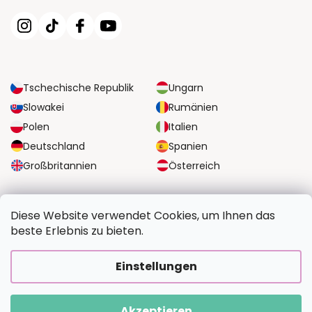
Tschechische Republik
Ungarn
Slowakei
Rumänien
Polen
Italien
Deutschland
Spanien
Großbritannien
Österreich
ZUVERLÄSSIGE TRANSPORTMÖGLICHKEITEN
Diese Website verwendet Cookies, um Ihnen das
beste Erlebnis zu bieten.
SICHERE ZAHLUNGSOPTIONEN
Einstellungen
Akzeptieren
Copyright 2026
BildvomFoto.de
. Alle Rechte vorbehalten.