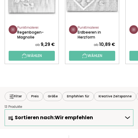
Punktmalerei
Punktmalerei
Regenbogen-
Erdbeeren in
Magnolie
Herzform
9,29 €
10,89 €
ab
ab
WÄHLEN
WÄHLEN
Filter
Preis
Größe
Empfohlen für
Kreative Zeitspanne
13 Produkte
P
Sortieren nach:
Wir empfehlen
R
O
D