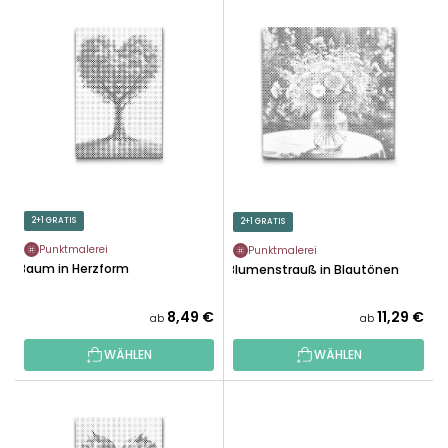
L
U
I
K
S
T
T
S
E
O
D
R
E
T
R
I
P
E
R
2+1 GRATIS
2+1 GRATIS
R
O
U
Punktmalerei
Punktmalerei
D
Baum in Herzform
Blumenstrauß in Blautönen
N
U
G
K
8,49 €
11,29 €
ab
ab
T
WÄHLEN
WÄHLEN
E