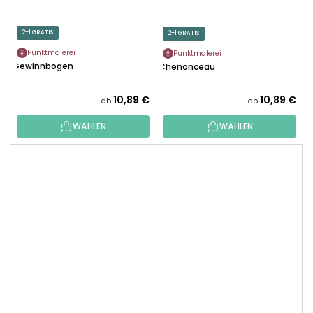
2+1 GRATIS
2+1 GRATIS
Punktmalerei
Punktmalerei
Gewinnbogen
Chenonceau
10,89 €
10,89 €
ab
ab
WÄHLEN
WÄHLEN