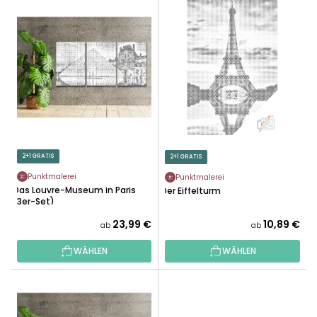
L
U
I
K
S
T
T
S
E
O
D
R
E
T
R
I
P
E
R
2+1 GRATIS
2+1 GRATIS
R
O
U
Punktmalerei
Punktmalerei
D
Das Louvre-Museum in Paris
Der Eiffelturm
N
(3er-Set)
U
G
K
23,99 €
10,89 €
ab
ab
T
WÄHLEN
WÄHLEN
E