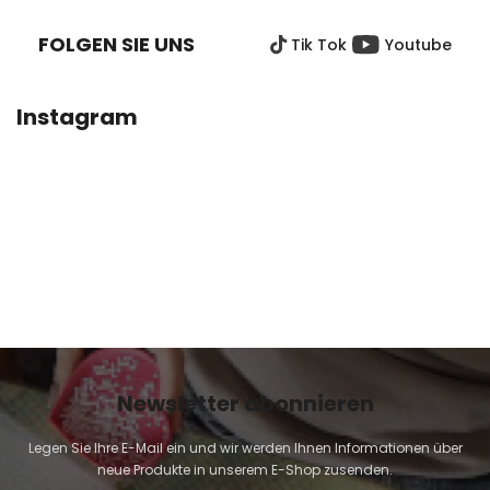
g
l
SS
e
FOLGEN SIE UNS
Tik Tok
Youtube
Z
m
e
E
n
I
Instagram
t
L
e
E
d
e
r
L
i
s
t
e
Newsletter abonnieren
Legen Sie Ihre E-Mail ein und wir werden Ihnen Informationen über
neue Produkte in unserem E-Shop zusenden.