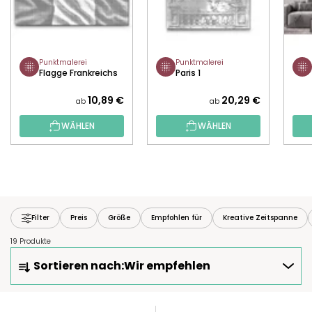
Punktmalerei
Punktmalerei
Flagge Frankreichs
Paris 1
10,89 €
20,29 €
ab
ab
WÄHLEN
WÄHLEN
Filter
Preis
Größe
Empfohlen für
Kreative Zeitspanne
19 Produkte
P
Sortieren nach:
Wir empfehlen
R
O
D