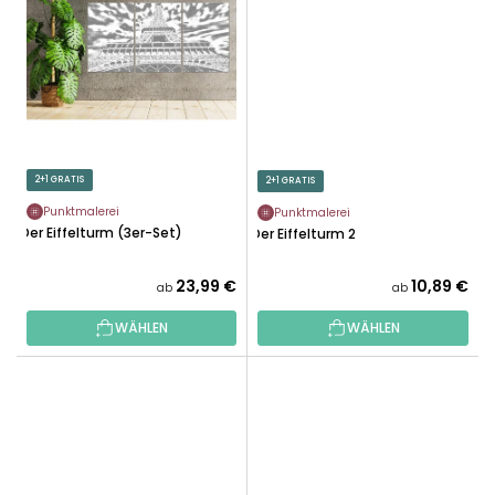
2+1 GRATIS
2+1 GRATIS
Punktmalerei
Punktmalerei
Der Eiffelturm (3er-Set)
Der Eiffelturm 2
23,99 €
10,89 €
ab
ab
WÄHLEN
WÄHLEN