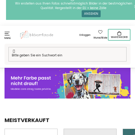
Zum
Wir erstellen aus Ihren Fotos schnellstmöglich Bilder in der bestmöglichen
Qualität. Hergestellt in der EU = keine Zölle
Inhalt
ANSEHEN
springen
Einloggen
WARENKORB
Wunschliste
Menü
Startseite
/
Farbige Motive
MEISTVERKAUFT