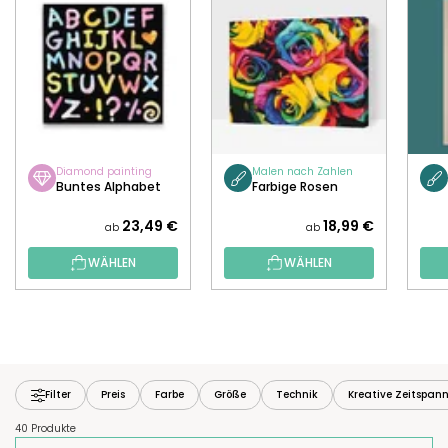
Diamond painting
Malen nach Zahlen
Buntes Alphabet
Farbige Rosen
23,49 €
18,99 €
ab
ab
WÄHLEN
WÄHLEN
Filter
Preis
Farbe
Größe
Technik
Kreative Zeitspan
40 Produkte
P