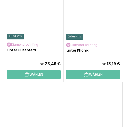
2+1 GRATIS
2+1 GRATIS
Diamond painting
Diamond painting
Bunter Flusspferd
Bunter Phönix
23,49 €
18,19 €
ab
ab
WÄHLEN
WÄHLEN