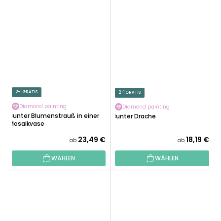
2+1 GRATIS
2+1 GRATIS
Diamond painting
Diamond painting
Bunter Blumenstrauß in einer
Bunter Drache
Mosaikvase
23,49 €
18,19 €
ab
ab
WÄHLEN
WÄHLEN