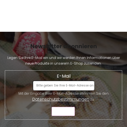
e
d
e
r
L
i
s
t
Newsletter abonnieren
e
Legen Sie Ihre E-Mail ein und wir werden Ihnen Informationen über
neue Produkte in unserem E-Shop zusenden.
E-Mail
Mit der Eingabe Ihrer E-Mail-Adresse stimmen Sie den
Datenschutzbestimmungen
zu.
SENDEN