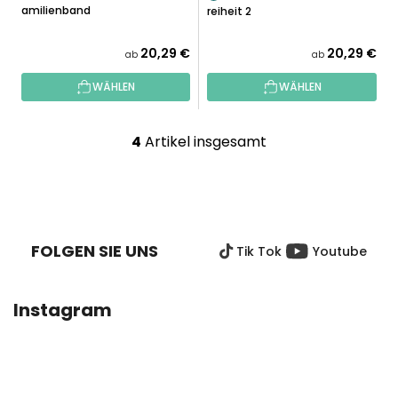
Familienband
Freiheit 2
20,29 €
20,29 €
ab
ab
WÄHLEN
WÄHLEN
4
Artikel insgesamt
S
t
e
F
u
U
e
SS
r
FOLGEN SIE UNS
Tik Tok
Youtube
Z
e
E
l
I
e
Instagram
L
m
E
e
n
t