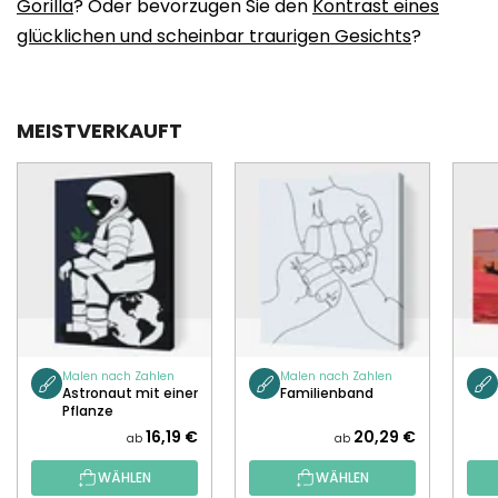
Gorilla
? Oder bevorzugen Sie den
Kontrast eines
glücklichen und scheinbar traurigen Gesichts
?
MEISTVERKAUFT
Malen nach Zahlen
Malen nach Zahlen
Astronaut mit einer
Familienband
Pflanze
16,19 €
20,29 €
ab
ab
WÄHLEN
WÄHLEN