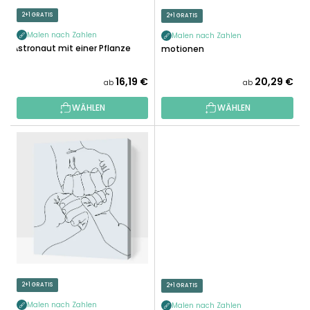
E
R
2+1 GRATIS
2+1 GRATIS
R
O
U
Malen nach Zahlen
Malen nach Zahlen
D
Astronaut mit einer Pflanze
Emotionen
N
U
G
K
16,19 €
20,29 €
ab
ab
T
WÄHLEN
WÄHLEN
E
2+1 GRATIS
2+1 GRATIS
Malen nach Zahlen
Malen nach Zahlen