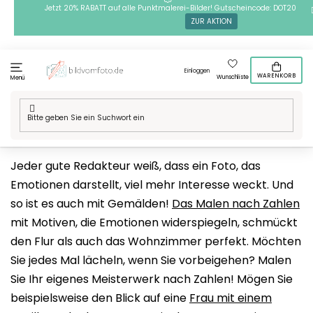
Zum
Jetzt 20% RABATT auf alle Punktmalerei-Bilder! Gutscheincode: DOT20
ZUR AKTION
Inhalt
springen
Einloggen
WARENKORB
Wunschliste
Menü
Startseite
/
Technik
/
Malen nach Zahlen
/
Motive
/
Emotionen
Jeder gute Redakteur weiß, dass ein Foto, das
Emotionen darstellt, viel mehr Interesse weckt. Und
so ist es auch mit Gemälden!
Das Malen nach Zahlen
mit Motiven, die Emotionen widerspiegeln, schmückt
den Flur als auch das Wohnzimmer perfekt. Möchten
Sie jedes Mal lächeln, wenn Sie vorbeigehen? Malen
Sie Ihr eigenes Meisterwerk nach Zahlen! Mögen Sie
beispielsweise den Blick auf eine
Frau mit einem