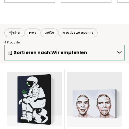
Filter
Preis
Größe
Kreative Zeitspanne
4 Produkte
P
Sortieren nach:
Wir empfehlen
R
O
D
L
U
I
K
S
T
T
S
E
O
D
R
E
T
R
I
P