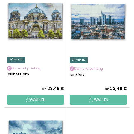
I
K
S
T
T
S
E
O
D
R
E
T
R
I
P
E
R
2+1 GRATIS
2+1 GRATIS
R
O
U
Diamond painting
Diamond painting
D
Berliner Dom
Frankfurt
N
U
G
K
23,49 €
23,49 €
ab
ab
T
WÄHLEN
WÄHLEN
E