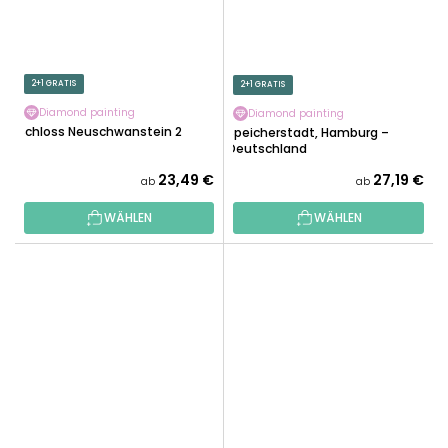
2+1 GRATIS
2+1 GRATIS
Diamond painting
Diamond painting
Schloss Neuschwanstein 2
Speicherstadt, Hamburg –
Deutschland
23,49 €
27,19 €
ab
ab
WÄHLEN
WÄHLEN