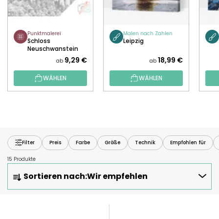
Punktmalerei
Malen nach Zahlen
Schloss
Leipzig
Neuschwanstein
9,29 €
18,99 €
ab
ab
WÄHLEN
WÄHLEN
Filter
Preis
Farbe
Größe
Technik
Empfohlen für
15 Produkte
P
Sortieren nach:
Wir empfehlen
R
O
D
L
U