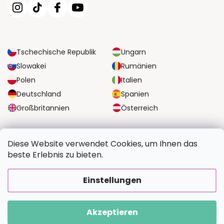
Tschechische Republik
Ungarn
Slowakei
Rumänien
Polen
Italien
Deutschland
Spanien
Großbritannien
Österreich
ZUVERLÄSSIGE TRANSPORTMÖGLICHKEITEN
Diese Website verwendet Cookies, um Ihnen das
beste Erlebnis zu bieten.
SICHERE ZAHLUNGSOPTIONEN
Einstellungen
Akzeptieren
Copyright 2026
BildvomFoto.de
. Alle Rechte vorbehalten.