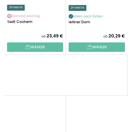
2+1 GRATIS
2+1 GRATIS
Diamond painting
Malen nach Zahlen
Stadt Cochem
Berliner Dom
23,49 €
20,29 €
ab
ab
WÄHLEN
WÄHLEN