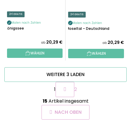
2+1 GRATIS
2+1 GRATIS
Malen nach Zahlen
Malen nach Zahlen
Königssee
Moseltal – Deutschland
20,29 €
20,29 €
ab
ab
WÄHLEN
WÄHLEN
WEITERE 3 LADEN
P
1
2
a
g
S
i
15
Artikel insgesamt
t
n
e
i
NACH OBEN
u
e
e
r
r
u