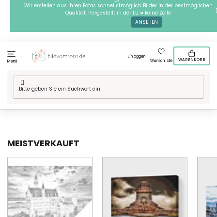
Zum
Wir erstellen aus Ihren Fotos schnellstmöglich Bilder in der bestmöglichen
Qualität. Hergestellt in der EU = keine Zölle
Inhalt
ANSEHEN
springen
Einloggen
WARENKORB
Wunschliste
Menü
Startseite
/
Die Besten von Deutschland
MEISTVERKAUFT