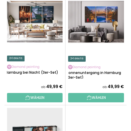
I
K
S
T
T
S
E
O
D
R
E
T
R
I
P
E
R
2+1 GRATIS
2+1 GRATIS
R
O
U
Diamond painting
Diamond painting
D
Hamburg bei Nacht (3er-Set)
Sonnenuntergang in Hamburg
N
U
(3er-Set)
G
K
49,99 €
49,99 €
ab
ab
T
WÄHLEN
WÄHLEN
E