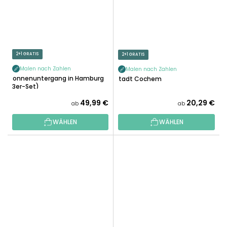
2+1 GRATIS
2+1 GRATIS
Malen nach Zahlen
Malen nach Zahlen
Sonnenuntergang in Hamburg
Stadt Cochem
(3er-Set)
49,99 €
20,29 €
ab
ab
WÄHLEN
WÄHLEN