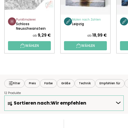
Punktmalerei
Malen nach Zahlen
Schloss
Leipzig
Neuschwanstein
9,29 €
18,99 €
ab
ab
WÄHLEN
WÄHLEN
Filter
Preis
Farbe
Größe
Technik
Empfohlen für
12 Produkte
P
Sortieren nach:
Wir empfehlen
R
O
D
L
U