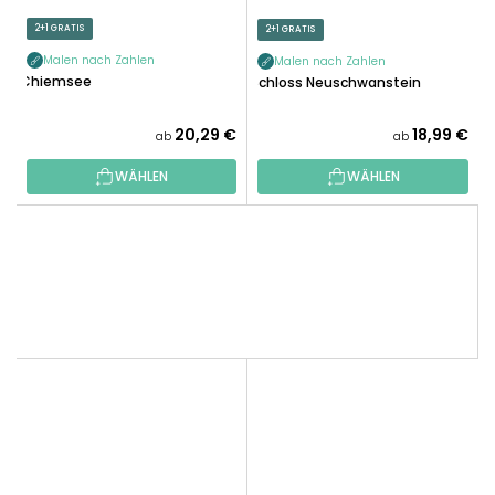
2+1 GRATIS
2+1 GRATIS
Malen nach Zahlen
Malen nach Zahlen
Chiemsee
Schloss Neuschwanstein
20,29 €
18,99 €
ab
ab
WÄHLEN
WÄHLEN