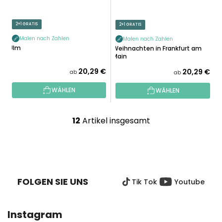
2+1 GRATIS
2+1 GRATIS
Malen nach Zahlen
Malen nach Zahlen
Ulm
Weihnachten in Frankfurt am
Main
20,29 €
20,29 €
ab
ab
WÄHLEN
WÄHLEN
12
Artikel insgesamt
S
t
e
F
u
U
e
SS
r
FOLGEN SIE UNS
Tik Tok
Youtube
Z
e
E
l
I
e
Instagram
L