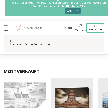
Zum
Wir erstellen aus Ihren Fotos schnellstmöglich Bilder in der bestmöglichen
Qualität. Hergestellt in der EU = keine Zölle
Inhalt
ANSEHEN
springen
Einloggen
WARENKORB
Wunschliste
Menü
Startseite
/
Die Besten von Deutschland
MEISTVERKAUFT