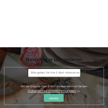
m
E
e
n
t
e
d
e
r
L
i
s
t
Newsletter abonnieren
e
Mit der Eingabe Ihrer E-Mail-Adresse stimmen Sie den
Datenschutzbestimmungen
zu.
SENDEN