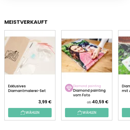
MEISTVERKAUFT
Exklusives
Diam
Diamond painting
Diamond painting
Diamantmalerei-Set
mit 
vom Foto
3,99 €
40,59 €
ab
WÄHLEN
WÄHLEN