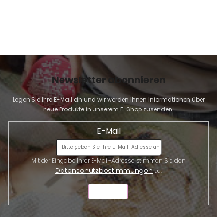
e
r
L
i
s
t
e
Newsletter abonnieren
Legen Sie Ihre E-Mail ein und wir werden Ihnen Informationen über
neue Produkte in unserem E-Shop zusenden.
E-Mail
Mit der Eingabe Ihrer E-Mail-Adresse stimmen Sie den
Datenschutzbestimmungen
zu.
SENDEN