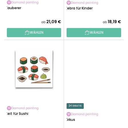
O
U
Diamond painting
Diamond painting
D
Zauberer
Zebra für Kinder
N
U
G
K
21,09 €
18,19 €
ab
ab
T
WÄHLEN
WÄHLEN
E
2+1 GRATIS
Diamond painting
Zeit für Sushi
Diamond painting
Zirkus