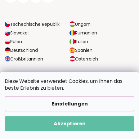
Tschechische Republik
Ungarn
Slowakei
Rumänien
Polen
Italien
Deutschland
Spanien
Großbritannien
Österreich
ZUVERLÄSSIGE TRANSPORTMÖGLICHKEITEN
Diese Website verwendet Cookies, um Ihnen das
beste Erlebnis zu bieten.
SICHERE ZAHLUNGSOPTIONEN
Einstellungen
Akzeptieren
Copyright 2026
BildvomFoto.de
. Alle Rechte vorbehalten.
Erstellt von Shoptet Premium
|
Upravilo
FV STUDIO