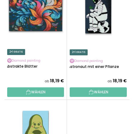
S
T
T
S
E
O
D
R
E
T
R
I
P
E
R
2+1 GRATIS
2+1 GRATIS
R
O
U
Diamond painting
Diamond painting
D
Abstrakte Blätter
Astronaut mit einer Pflanze
N
U
G
K
18,19 €
18,19 €
ab
ab
T
WÄHLEN
WÄHLEN
E