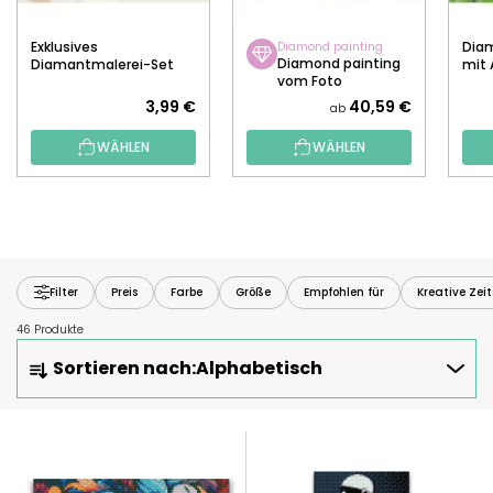
Exklusives
Diam
Diamond painting
Diamond painting
Diamantmalerei-Set
mit 
vom Foto
3,99 €
40,59 €
ab
WÄHLEN
WÄHLEN
Filter
Preis
Farbe
Größe
Empfohlen für
Kreative Zei
46 Produkte
P
Sortieren nach:
Alphabetisch
R
O
D
L
U
I
K