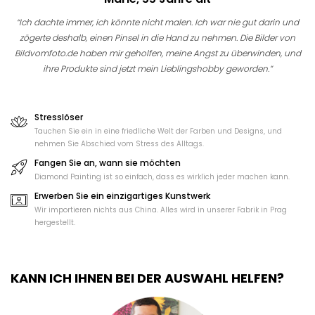
“Ich dachte immer, ich könnte nicht malen. Ich war nie gut darin und
zögerte deshalb, einen Pinsel in die Hand zu nehmen. Die Bilder von
Bildvomfoto.de haben mir geholfen, meine Angst zu überwinden, und
ihre Produkte sind jetzt mein Lieblingshobby geworden.”
Stresslöser
Tauchen Sie ein in eine friedliche Welt der Farben und Designs, und
nehmen Sie Abschied vom Stress des Alltags.
Fangen Sie an, wann sie möchten
Diamond Painting ist so einfach, dass es wirklich jeder machen kann.
Erwerben Sie ein einzigartiges Kunstwerk
Wir importieren nichts aus China. Alles wird in unserer Fabrik in Prag
hergestellt.
KANN ICH IHNEN BEI DER AUSWAHL HELFEN?