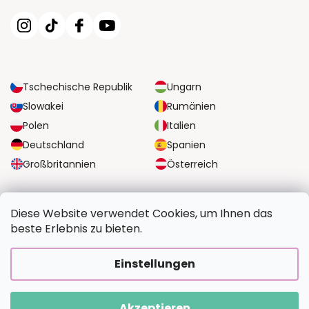
Tschechische Republik
Ungarn
Slowakei
Rumänien
Polen
Italien
Deutschland
Spanien
Großbritannien
Österreich
ZUVERLÄSSIGE TRANSPORTMÖGLICHKEITEN
Diese Website verwendet Cookies, um Ihnen das
beste Erlebnis zu bieten.
SICHERE ZAHLUNGSOPTIONEN
Einstellungen
Akzeptieren
Copyright 2026
BildvomFoto.de
. Alle Rechte vorbehalten.