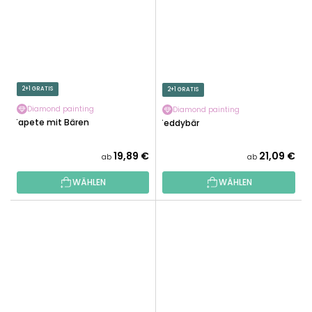
2+1 GRATIS
2+1 GRATIS
Diamond painting
Diamond painting
Tapete mit Bären
Teddybär
19,89 €
21,09 €
ab
ab
WÄHLEN
WÄHLEN