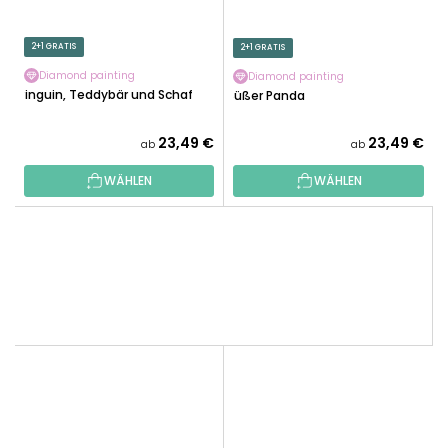
2+1 GRATIS
2+1 GRATIS
Diamond painting
Diamond painting
Pinguin, Teddybär und Schaf
Süßer Panda
23,49 €
23,49 €
ab
ab
WÄHLEN
WÄHLEN