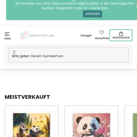
Zum
Wir erstellen aus Ihren Fotos schnellstmöglich Bilder in der bestmöglichen
Qualität. Hergestellt in der EU = keine Zölle
Inhalt
ANSEHEN
springen
Einloggen
WARENKORB
Wunschliste
Menü
Startseite
/
Technik
/
Diamond painting
/
Unsere Motive
/
Diamond
Painting für Kinder
/
Teddybär
MEISTVERKAUFT