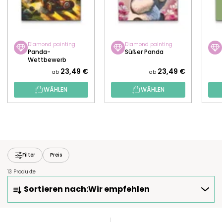
Diamond painting
Diamond painting
Panda-
Süßer Panda
Wettbewerb
23,49 €
23,49 €
ab
ab
WÄHLEN
WÄHLEN
Filter
Preis
13 Produkte
P
Sortieren nach:
Wir empfehlen
R
O
D