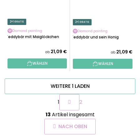
2+1 GRATIS
2+1 GRATIS
Diamond painting
Diamond painting
Teddybär mit Maiglöckchen
Teddybär und sein Honig
21,09 €
21,09 €
ab
ab
WÄHLEN
WÄHLEN
WEITERE 1 LADEN
P
1
2
a
g
S
i
13
Artikel insgesamt
t
n
e
i
NACH OBEN
u
e
e
r