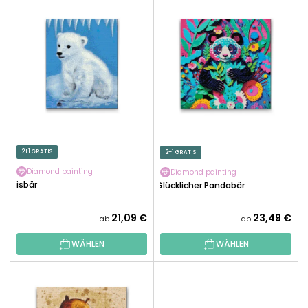
L
U
I
K
S
T
T
S
E
O
D
R
E
T
R
I
P
E
R
2+1 GRATIS
2+1 GRATIS
R
O
U
Diamond painting
Diamond painting
D
Eisbär
Glücklicher Pandabär
N
U
G
K
21,09 €
23,49 €
ab
ab
T
WÄHLEN
WÄHLEN
E