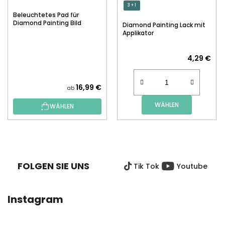
3 + 1
Beleuchtetes Pad für
Diamond Painting Bild
Diamond Painting Lack mit
Applikator
4,29 €
16,99 €
ab
WÄHLEN
WÄHLEN
F
U
SS
FOLGEN SIE UNS
Tik Tok
Youtube
Z
E
I
Instagram
L
E