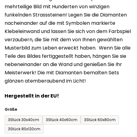
mehrteilige Bild mit Hunderten von winzigen
0,0
funkelnden Strasssteinen! Legen Sie die Diamanten
von
nacheinander auf die mit Symbolen markierte
5
Klebeleinwand und lassen Sie sich von dem Farbspiel
Sternen.
verzaubern, die Sie mit dem von Ihnen gewählten
Musterbild zum Leben erweckt haben. Wenn Sie alle
Teile des Bildes fertiggestellt haben, hängen Sie sie
nebeneinander an die Wand und genießen Sie Ihr
Meisterwerk! Die mit Diamanten bemalten Sets
glänzen atemberaubend im Licht!
Hergestellt in der EU!
Größe
3Stück 30x40cm
3Stück 40x60cm
3Stück 60x80cm
3Stück 80x120cm