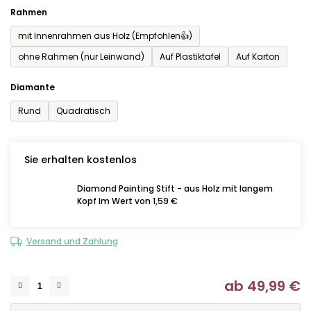
Rahmen
mit Innenrahmen aus Holz (Empfohlen👍)
ohne Rahmen (nur Leinwand)
Auf Plastiktafel
Auf Karton
Diamante
Rund
Quadratisch
Sie erhalten kostenlos
Diamond Painting Stift - aus Holz mit langem
Kopf Im Wert von 1,59 €
Versand und Zahlung
ab
49,99 €
Ve