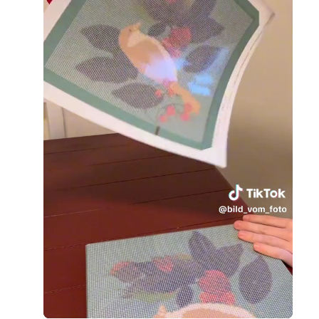
Loaded
:
Unmute
91.14%