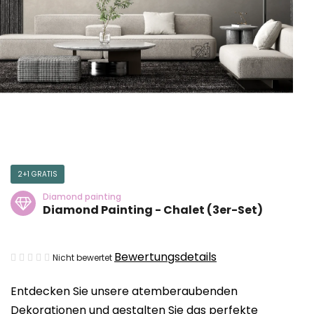
2+1 GRATIS
Diamond painting
Diamond Painting - Chalet (3er-Set)
Die
Bewertungsdetails
Nicht bewertet
durchschnittliche
Entdecken Sie unsere atemberaubenden
Produktbewertung
Dekorationen und gestalten Sie das perfekte
ist