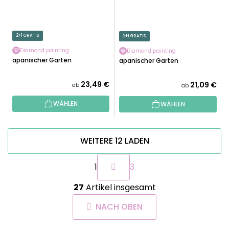
2+1 GRATIS
2+1 GRATIS
Diamond painting
Diamond painting
Japanischer Garten
Japanischer Garten
23,49 €
21,09 €
ab
ab
WÄHLEN
WÄHLEN
WEITERE 12 LADEN
P
1
3
a
g
S
i
27
Artikel insgesamt
t
n
e
i
NACH OBEN
u
e
e
r