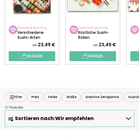
Diamond painting
Diamond painting
Verschiedene
Köstliche Sushi-
Sushi-Arten
Rollen
23,49 €
23,49 €
ab
ab
WÄHLEN
WÄHLEN
Filter
Preis
Farbe
Größe
Kreative Zeitspanne
Ausri
27 Produkte
P
Sortieren nach:
Wir empfehlen
R
O
D