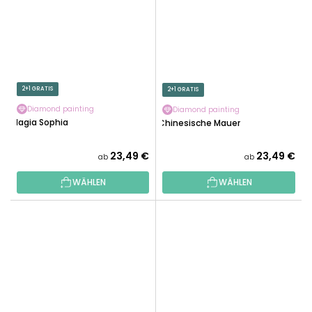
2+1 GRATIS
2+1 GRATIS
Diamond painting
Diamond painting
Hagia Sophia
Chinesische Mauer
23,49 €
23,49 €
ab
ab
WÄHLEN
WÄHLEN