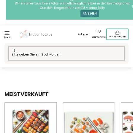
Zum
Wir erstellen aus Ihren Fotos schnellstmöglich Bilder in der bestmöglichen
Qualität. Hergestellt in der EU = keine Zölle
Inhalt
ANSEHEN
springen
Einloggen
WARENKORB
Wunschliste
Menü
Startseite
/
Technik
/
Diamond painting
/
Unsere Motive
/
Orte in
der Welt
/
Asien
MEISTVERKAUFT