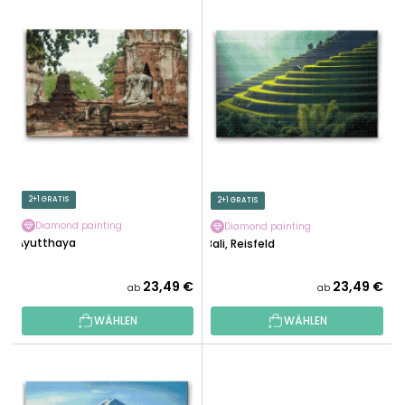
L
U
I
K
S
T
T
S
E
O
D
R
E
T
R
I
P
E
R
2+1 GRATIS
2+1 GRATIS
R
O
U
Diamond painting
Diamond painting
D
Ayutthaya
Bali, Reisfeld
N
U
G
K
23,49 €
23,49 €
ab
ab
T
WÄHLEN
WÄHLEN
E